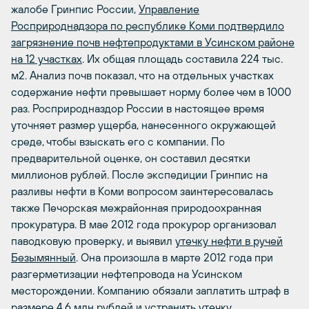
жалобе Гринпис России,
Управление
Росприроднадзора по республике Коми подтвердило
загрязнение почв нефтепродуктами в Усинском районе
на 12 участках
.
Их общая площадь составила 224 тыс.
м2. Анализ почв показал, что на отдельных участках
содержание нефти превышает норму более чем в 1000
раз. Росприродназдор России в настоящее время
уточняет размер ущерба, нанесенного окружающей
среде, чтобы взыскать его с компании. По
предварительной оценке, он составил десятки
миллионов рублей. После экспедиции Гринпис на
разливы нефти в Коми вопросом заинтересовалась
также Печорская межрайонная природоохранная
прокуратура. В мае 2012 года прокурор организовал
паводковую проверку, и выявил
утечку нефти в ручей
Безымянный
.
Она произошла в марте 2012 года при
разгерметизации нефтепровода на Усинском
месторождении. Компанию обязали заплатить штраф в
размере 4,6 млн рублей и устранить утечку.