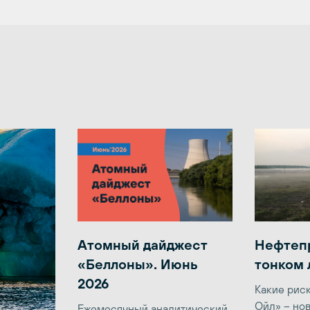
Атомный дайджест
Нефтеп
«Беллоны». Июнь
тонком 
2026
Какие рис
Ойл» – но
Ежемесячный аналитический