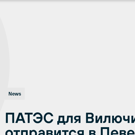
News
ПАТЭС для Вилюч
отправится в Певе