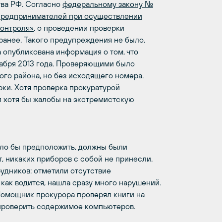
тва РФ. Согласно
федеральному закону №
 предпринимателей при осуществлении
контроля»
, о проведении проверки
анее. Такого предупреждения не было.
а опубликована информация о том, что
кабря 2013 года. Проверяющими было
го района, но без исходящего номера.
рки. Хотя проверка прокуратурой
и хотя бы жалобы на экстремистскую
ыло бы предположить, должны были
, никаких приборов с собой не принесли.
удников: отметили отсутствие
ак водится, нашла сразу много нарушений.
 Помощник прокурора проверял книги на
 проверить содержимое компьютеров.