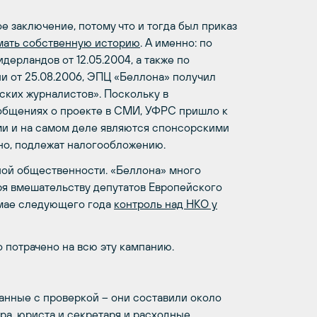
е заключение, потому что и тогда был приказ
мать собственную историю
. А именно: по
ерландов от 12.05.2004, а также по
 от 25.08.2006, ЭПЦ «Беллона» получил
ских журналистов». Поскольку в
общениях о проекте в СМИ, УФРС пришло к
ми и на самом деле являются спонсорскими
ьно, подлежат налогообложению.
ной общественности. «Беллона» много
ря вмешательству депутатов Европейского
 мае следующего года
контроль над НКО у
 потрачено на всю эту кампанию.
занные с проверкой – они составили около
ера, юриста и секретаря и расходные