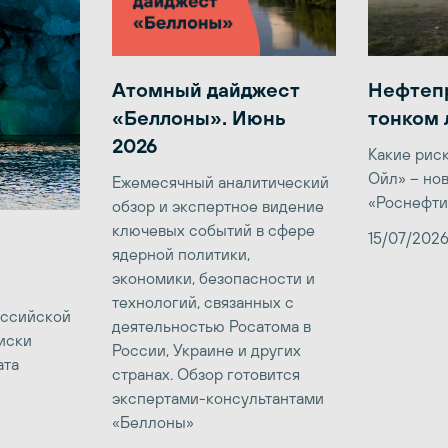
Атомный дайджест
Нефтеп
«Беллоны». Июнь
тонком 
2026
Какие рис
Ойл» – но
Ежемесячный аналитический
«Роснефти
обзор и экспертное видение
ключевых событий в сфере
15/07/202
ядерной политики,
экономики, безопасности и
технологий, связанных с
оссийской
деятельностью Росатома в
иски
России, Украине и других
ата
странах. Обзор готовится
экспертами-консультантами
«Беллоны»