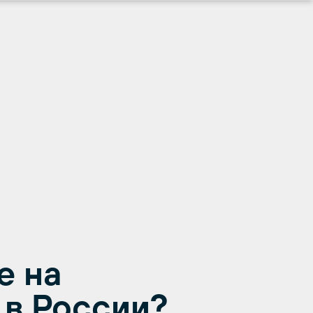
е на
в России?