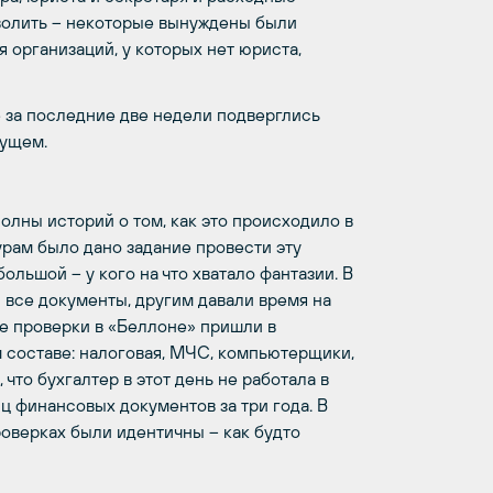
зволить – некоторые вынуждены были
 организаций, у которых нет юриста,
е за последние две недели подверглись
дущем.
олны историй о том, как это происходило в
урам было дано задание провести эту
льшой – у кого на что хватало фантазии. В
 все документы, другим давали время на
ле проверки в «Беллоне» пришли в
 составе: налоговая, МЧС, компьютерщики,
 что бухгалтер в этот день не работала в
иц финансовых документов за три года. В
роверках были идентичны – как будто