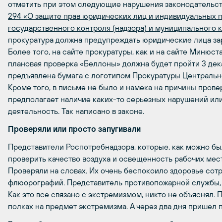
отметить при этом следующие нарушения законодательс
294 «О защите прав юридических лиц и индивидуальных
государственного контроля (надзора) и муниципального 
прокуратура должна предупреждать юридические лица зар
Более того, на сайте прокуратуры, как и на сайте Минюст
плановая проверка «Беллоны» должна будет пройти 3 де
предъявлена бумага с логотипом Прокуратуры Центрально
Кроме того, в письме не было и намека на причины прове
предполагает наличие каких-то серьезных нарушений ил
деятельность. Так написано в законе.
Проверяли или просто запугивали
Представители Роспотребнадзора, которые, как можно б
проверить качество воздуха и освещенность рабочих мест
Проверяли на словах. Их очень беспокоило здоровье сотр
флюорографий. Представитель противопожарной службы, к
Как это все связано с экстремизмом, никто не объяснял.
полках на предмет экстремизма. А через два дня пришел