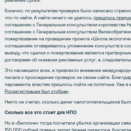
реальные сроки.
Конечно, по результатам проверки было написано странно
что-то найти. А найти ничего не удалось,
пришлось приду
соглашению с Генеральным консульством королевства Нид
соглашению с Генеральным консульством Великобритании
пожертвование на проведение проекта «Школа экологиче
соглашениях оговаривалось упоминание консульств в со
выводу, что сделки о пожертвовании является притворны
договорами об оказании рекламных услуг, а, следовател
Это насмешило всех, и привлекло внимание международ
писала о прохождении проверок на своем сайте. Благода
парламента, властям пришлось пойти на попятные. Уже в
Росрегистрации был отобран
.
Никто не считал, сколько денег налогоплательщиков было
Сколько все это стоит для НПО
Но в «Беллоне» тогда посчитали убытки организации свя
150 000 рублей прямых затрат (время директора, бухгалт