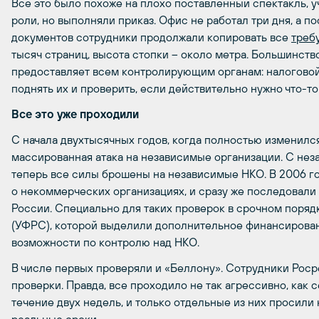
Все это было похоже на плохо поставленный спектакль, 
роли, но выполняли приказ. Офис не работал три дня, а
документов сотрудники продолжали копировать все
треб
тысяч страниц, высота стопки – около метра. Большинст
предоставляет всем контролирующим органам: налоговой
поднять их и проверить, если действительно нужно что-т
Все это уже проходили
С начала двухтысячных годов, когда полностью изменился
массированная атака на независимые организации. С не
теперь все силы брошены на независимые НКО. В 2006 г
о некоммерческих организациях, и сразу же последовали
России. Специально для таких проверок в срочном поря
(УФРС), которой выделили дополнительное финансирова
возможности по контролю над НКО.
В числе первых проверяли и «Беллону». Сотрудники Рос
проверки. Правда, все проходило не так агрессивно, как 
течение двух недель, и только отдельные из них просили 