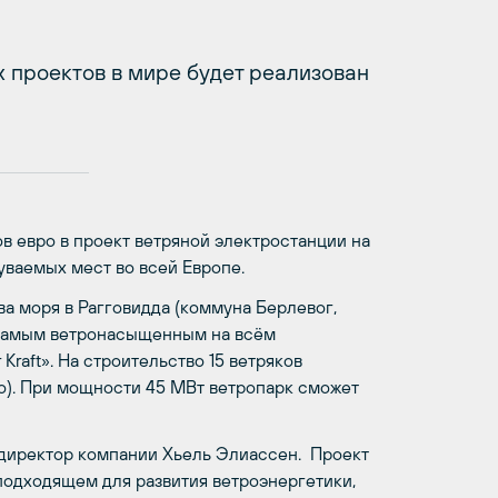
 проектов в мире будет реализован
ов евро в проект ветряной электростанции на
ваемых мест во всей Европе.
а моря в Рагговидда (коммуна Берлевог,
 самым ветронасыщенным на всём
Kraft». На строительство 15 ветряков
о). При мощности 45 МВт ветропарк сможет
ет директор компании Хьель Элиассен. Проект
 подходящем для развития ветроэнергетики,