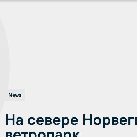
News
На севере Норвег
ветропарк