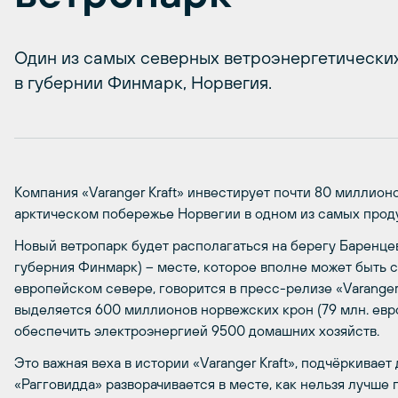
Один из самых северных ветроэнергетических
в губернии Финмарк, Норвегия.
Компания «Varanger Kraft» инвестирует почти 80 миллион
арктическом побережье Норвегии в одном из самых проду
Новый ветропарк будет располагаться на берегу Баренцев
губерния Финмарк) – месте, которое вполне может быть
европейском севере, говорится в пресс-релизе «Varanger 
выделяется 600 миллионов норвежских крон (79 млн. евр
обеспечить электроэнергией 9500 домашних хозяйств.
Это важная веха в истории «Varanger Kraft», подчёркива
«Рагговидда» разворачивается в месте, как нельзя лучше