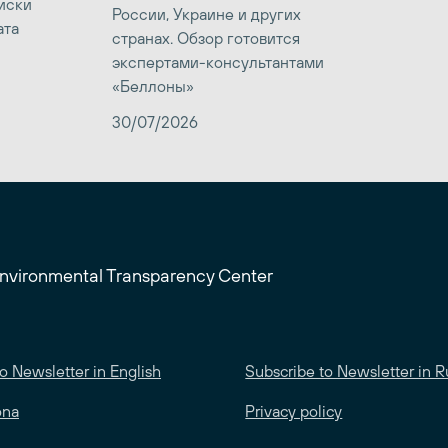
иски
России, Украине и других
ата
странах. Обзор готовится
экспертами-консультантами
«Беллоны»
30/07/2026
Environmental Transparency Center
o Newsletter in English
Subscribe to Newsletter in R
ona
Privacy policy