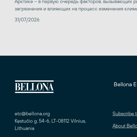
Арктике – в первую очередь факторов, вызывающих р
загрязнения и влияющих на процесс изменения клим
31/07/2026
Bellona 
etc@bellona.org
Subscribe t
Kęstučio g. 54-6, LT-08112 Vilnius,
About Bell
Lithuania