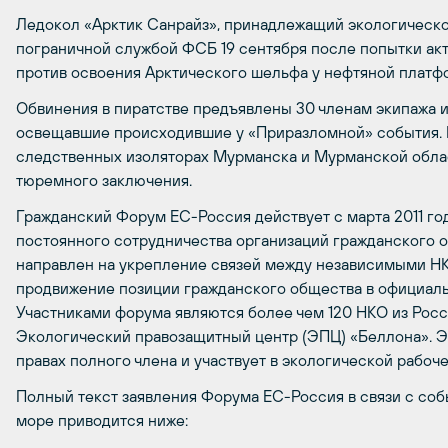
Ледокол «Арктик Санрайз», принадлежащий экологическо
пограничной службой ФСБ 19 сентября после попытки ак
против освоения Арктического шельфа у нефтяной платф
Обвинения в пиратстве предъявлены 30 членам экипажа и
освещавшие происходившие у «Приразломной» события. 
следственных изоляторах Мурманска и Мурманской облас
тюремного заключения.
Гражданский Форум ЕС-Россия действует с марта 2011 го
постоянного сотрудничества организаций гражданского 
направлен на укрепление связей между независимыми НК
продвижение позиции гражданского общества в официаль
Участниками форума являются более чем 120 НКО из Росс
Экологический правозащитный центр (ЭПЦ) «Беллона». Э
правах полного члена и участвует в экологической рабоче
Полный текст заявления Форума ЕС-Россия в связи с соб
море приводится ниже: