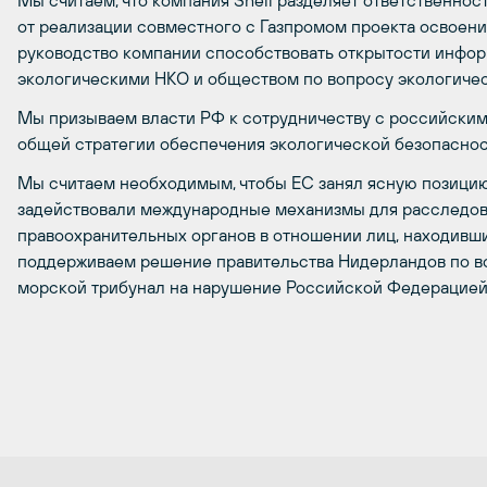
Мы считаем, что компания Shell разделяет ответственно
от реализации совместного с Газпромом проекта освоени
руководство компании способствовать открытости информ
экологическими НКО и обществом по вопросу экологичес
Мы призываем власти РФ к сотрудничеству с российским
общей стратегии обеспечения экологической безопаснос
Мы считаем необходимым, чтобы ЕС занял ясную позицию 
задействовали международные механизмы для расследов
правоохранительных органов в отношении лиц, находивших
поддерживаем решение правительства Нидерландов по 
морской трибунал на нарушение Российской Федерацией