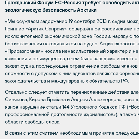
Гражданский Форум ЕС-Россия требует освободить акт
экологическую безопасность Арктики
«Мы осуждаем задержание 19 сентября 2013 г. судна меж
Гринпис «Арктик Санрайз», совершённое российскими по
исключительной экономической зоне России, наряду с п
без исключения находившихся на судне. Акция экологов
«Приразломная» носила ненасильственный характер и не
компании и ее имущества, о чём было заведомо известно
захват судна, последующее ограничение свободы членов 
сложности с допуском к ним адвокатов являются серьёз
законодательства и международных обязательств РФ.
Отдельно следует отметить перечисленные действия вла
Синякова, Кирона Брайана и Андрея Аллахвердова, освещ
явное нарушение статьи 144 Уголовного Кодекса РФ («Во
профессиональной деятельности журналистов»), а также
области свободы слова.
В связи с этим считаем необходимым принятие следующи