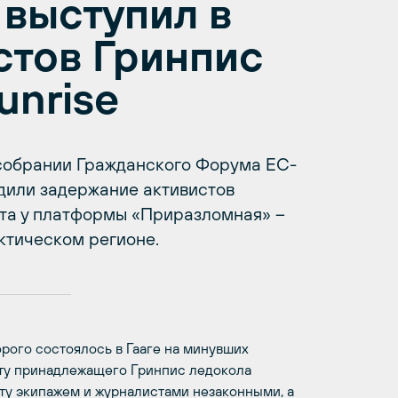
выступил в
стов Гринпис
unrise
обрании Гражданского Форума ЕС-
дили задержание активистов
ста у платформы «Приразломная» –
ктическом регионе.
орого состоялось в Гааге на минувших
ату принадлежащего Гринпис ледокола
орту экипажем и журналистами незаконными, а