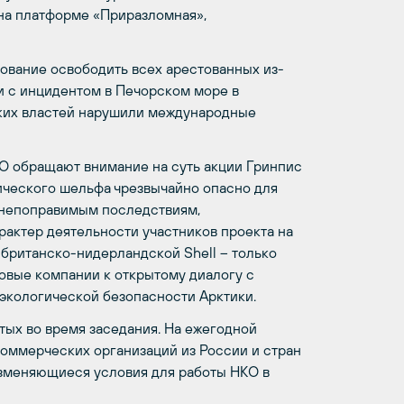
 на платформе «Приразломная»,
бование освободить всех арестованных из-
зи с инцидентом в Печорском море в
ских властей нарушили международные
КО обращают внимание на суть акции Гринпис
ического шельфа чрезвычайно опасно для
к непоправимым последствиям,
арактер деятельности участников проекта на
британско-нидерландской Shell – только
овые компании к открытому диалогу с
экологической безопасности Арктики.
тых во время заседания. На ежегодной
коммерческих организаций из России и стран
изменяющиеся условия для работы НКО в