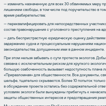
— изменить назначенную для всех 30 обвиняемых меру пр
лишением свободы, в том числе под поручительство в том
время разбирательства;
— переквалифицировать для непосредственных участник
состав правонарушения с уголовного преступления на ад
— дать беспристрастную юридическую оценку действиям
задержанию судна и процессуальным нарушениям национ
законодательства, допущенным ими в данном инциденте.
При этом нельзя забывать о сути протеста экологов. Доб
связана с исключительным риском для хрупкого экологич
большую озабоченность вызывает недоступность плана л
«Приразломная» для общественности. Все документы, св
шельфе, тщательно скрываются. Более 10 попыток только
в обсуждение проекта остались без содержательной ответ
условиях экологи были вынуждены прибегнуть к ненасил
защиты общественных интересов и предотвращения реали