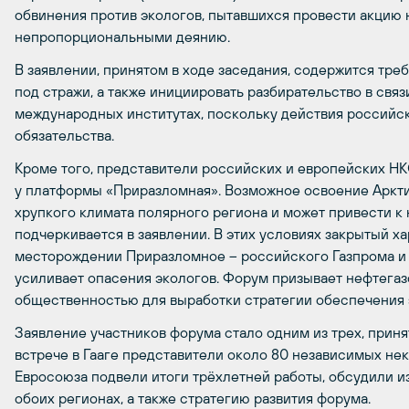
обвинения против экологов, пытавшихся провести акцию
непропорциональными деянию.
В заявлении, принятом в ходе заседания, содержится тре
под стражи, а также инициировать разбирательство в свя
международных институтах, поскольку действия россий
обязательства.
Кроме того, представители российских и европейских Н
у платформы «Приразломная». Возможное освоение Аркт
хрупкого климата полярного региона и может привести 
подчеркивается в заявлении. В этих условиях закрытый х
месторождении Приразломное – российского Газпрома и 
усиливает опасения экологов. Форум призывает нефтегаз
общественностью для выработки стратегии обеспечения 
Заявление участников форума стало одним из трех, приня
встрече в Гааге представители около 80 независимых не
Евросоюза подвели итоги трёхлетней работы, обсудили 
обоих регионах, а также стратегию развития форума.