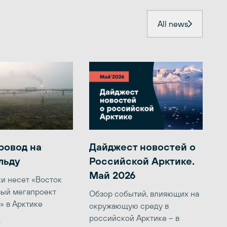
All news
ровод на
Дайджест новостей о
льду
Российской Арктике.
Май 2026
ки несет «Восток
вый мегапроект
Обзор событий, влияющих на
» в Арктике
окружающую среду в
российской Арктике – в
6