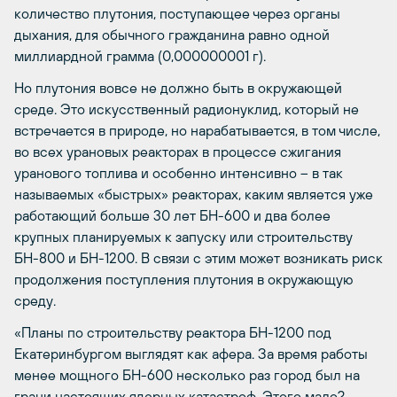
количество плутония, поступающее через органы
дыхания, для обычного гражданина равно одной
миллиардной грамма (0,000000001 г).
Но плутония вовсе не должно быть в окружающей
среде. Это искусственный радионуклид, который не
встречается в природе, но нарабатывается, в том числе,
во всех урановых реакторах в процессе сжигания
уранового топлива и особенно интенсивно – в так
называемых «быстрых» реакторах, каким является уже
работающий больше 30 лет БН-600 и два более
крупных планируемых к запуску или строительству
БН-800 и БН-1200. В связи с этим может возникать риск
продолжения поступления плутония в окружающую
среду.
«Планы по строительству реактора БН-1200 под
Екатеринбургом выглядят как афера. За время работы
менее мощного БН-600 несколько раз город был на
грани настоящих ядерных катастроф. Этого мало?