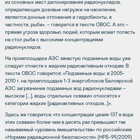
из основных мест депонирования радионуклидов,
определяющих дозовые нагрузки на население,
являются донные отложения и гидробионты, в
частности, рыба», – говорится в тексте ОВОС. А это –
прямая угроза здоровью людей, которым может попасть
на стол рыба с высокими концентрациями
радионуклидов.
На промплощадке АЭС зачастую подземные воды уже
следует отнести к жидким радиоактивным отходам. В
тексте ОВОС говорится: «Подземные воды: в 2005-
2010 г. на промплощадке 1-3 энергоблоков Белоярской
АЭС загрязнение подземных вод радионуклидами –
высокое […], воды отдельных скважин относятся к
категории жидких [радиоактивных отходов…]».
Здесь же говорится, что концентрации цезия-137 в воде
этих скважин более чем в десять раз превышают так
называемый «уровень вмешательства» по российским
«Нормам радиационной безопасности» (НРБ-99/2009)