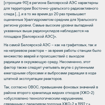
[стронция-90] в регионе Белоярской АЭС характерны
для территории Восточно-уральского радиоактивного
следа […], и в то же время до 20 раз превышают
оцененные Уралгидрометом средние для Уральского
региона уровни. Самые высокие уровни выпадений
указанных выше радионуклидов наблюдаются на
площадке [Белоярской АЭС]».
На самой Белоярской АЭС – как на графитовых, так и
на натриевом реакторе – за время работы станции было
множество аварий и происшествий с выходом
радиации в окружающую среду. Несомненно, этот
фактор также следует учитывать вкупе с рутинными
ежегодными сбросами и выбросами радиации в ходе
штатной эксплуатации реакторов.
Так, согласно ОВОС, превышение фоновых значений в
районе второго хранилища жидких отходов (ХЖО-2)
«обусловлено технологическим нарушением,
связанным с переливом поддона ХЖО-2 в 1992 г.».