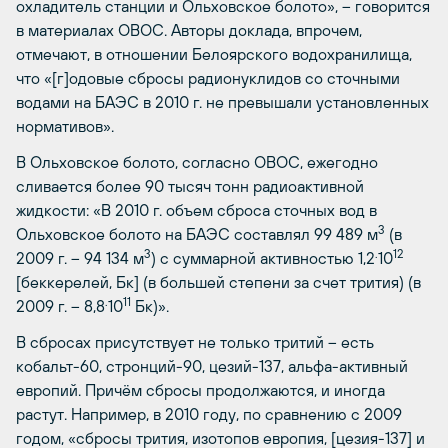
охладитель станции и Ольховское болото», – говорится
в материалах ОВОС. Авторы доклада, впрочем,
отмечают, в отношении Белоярского водохранилища,
что «[г]одовые сбросы радионуклидов со сточными
водами на БАЭС в 2010 г. не превышали установленных
нормативов».
В Ольховское болото, согласно ОВОС, ежегодно
сливается более 90 тысяч тонн радиоактивной
жидкости: «В 2010 г. объем сброса сточных вод в
3
Ольховское болото на БАЭС составлял 99 489 м
(в
3
.
12
2009 г. – 94 134 м
) с суммарной активностью 1,2
10
[беккерелей, Бк] (в большей степени за счет трития) (в
.
11
2009 г. – 8,8
10
Бк)».
В сбросах присутствует не только тритий – есть
кобальт-60, стронций-90, цезий-137, альфа-активный
европий. Причём сбросы продолжаются, и иногда
растут. Например, в 2010 году, по сравнению с 2009
годом, «сбросы трития, изотопов европия, [цезия-137] и