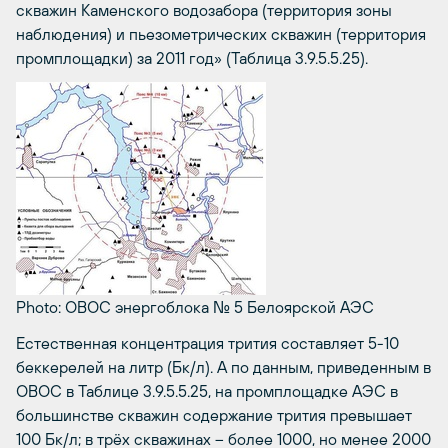
скважин Каменского водозабора (территория зоны
наблюдения) и пьезометрических скважин (территория
промплощадки) за 2011 год» (Таблица 3.9.5.5.25).
Photo: ОВОС энергоблока № 5 Белоярской АЭС
Естественная концентрация трития составляет 5-10
беккерелей на литр (Бк/л). А по данным, приведенным в
ОВОС в Таблице 3.9.5.5.25, на промплощадке АЭС в
большинстве скважин содержание трития превышает
100 Бк/л; в трёх скважинах – более 1000, но менее 2000