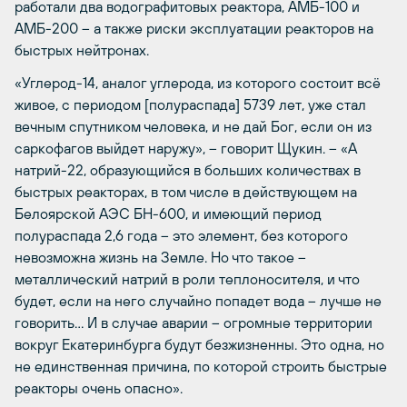
работали два водографитовых реактора, АМБ-100 и
АМБ-200 – а также риски эксплуатации реакторов на
быстрых нейтронах.
«Углерод-14, аналог углерода, из которого состоит всё
живое, с периодом [полураспада] 5739 лет, уже стал
вечным спутником человека, и не дай Бог, если он из
саркофагов выйдет наружу», – говорит Щукин. – «А
натрий-22, образующийся в больших количествах в
быстрых реакторах, в том числе в действующем на
Белоярской АЭС БН-600, и имеющий период
полураспада 2,6 года – это элемент, без которого
невозможна жизнь на Земле. Но что такое –
металлический натрий в роли теплоносителя, и что
будет, если на него случайно попадет вода – лучше не
говорить… И в случае аварии – огромные территории
вокруг Екатеринбурга будут безжизненны. Это одна, но
не единственная причина, по которой строить быстрые
реакторы очень опасно».