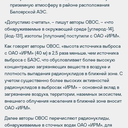
приземную атмосферу в районе расположения
Белоярской АЭС.
«Допустимо считать», – пишут авторы ОВОС, – «что
обнаруживаемые в окружающей среде [углерод-14],
[йод-131], изотопы [плутония] поступили с ОАО «ИРМ».
Как говорят авторы ОВОС, «высота источника выброса
с ОАО «ИРМ» (40 м) в 2,5 раза меньше, чем источника
выброса с БАЭС, что обусловливает более высокую
концентрацию загрязняющих веществ в воздухе и
плотность выпадения радионуклидов в ближней зоне. С
учетом существенно более высоких активностей
радионуклидов в выбросах «ИРМ» – основной вклад в
загрязнение воздуха, территории, наземных экосистем,
внешнего облучения населения в ближней зоне вносит
ОАО «ИРМ».
Далее авторы ОВОС перечисляют радионуклиды,
обнаруживаемые в сточных водах ОАО «ИРМ», для