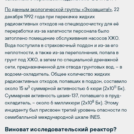
По данным экологической группы «Экозащита!»
, 22
декабря 1992 года при перекачке жидких
радиоактивных отходов на спецводоочистку для её
переработки из-за халатности персонала было
затоплено помещение обслуживания насосов ХЖО.
Вода поступила в страховочный поддон и из-за его
неплотности, а также из-за переполнения, попала в
грунт под ХЖО, а затем по специальной дренажной
сети, предназначенной для отвода грунтовых вод, – в
водоем-охладитель. Общее количество жидких
радиоактивных отходов, попавших в поддон, составило
3
11
около 15 м
суммарной активностью 6 кюри (2х10
Бк).
Суммарная активность цезия-137, попавшего в пруд-
8
охладитель, – около 6 милликюри (2х10
Бк). Этому
инциденту был присвоен третий уровень опасности по
семибалльной международной шкале INES.
Виноват исследовательский реактор?