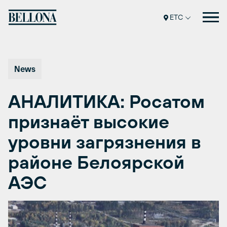
Перейти
к
ETC
содержимому
News
АНАЛИТИКА: Росатом
признаёт высокие
уровни загрязнения в
районе Белоярской
АЭС