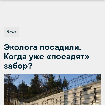
Перейти
к
содержимому
News
Эколога посадили.
Когда уже «посадят»
забор?