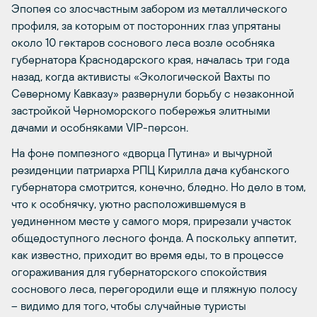
Эпопея со злосчастным забором из металлического
профиля, за которым от посторонних глаз упрятаны
около 10 гектаров соснового леса возле особняка
губернатора Краснодарского края, началась три года
назад, когда активисты «Экологической Вахты по
Северному Кавказу» развернули борьбу с незаконной
застройкой Черноморского побережья элитными
дачами и особняками VIP-персон.
На фоне помпезного «дворца Путина» и вычурной
резиденции патриарха РПЦ Кирилла дача кубанского
губернатора смотрится, конечно, бледно. Но дело в том,
что к особнячку, уютно расположившемуся в
уединенном месте у самого моря, прирезали участок
общедоступного лесного фонда. А поскольку аппетит,
как известно, приходит во время еды, то в процессе
огораживания для губернаторского спокойствия
соснового леса, перегородили еще и пляжную полосу
– видимо для того, чтобы случайные туристы