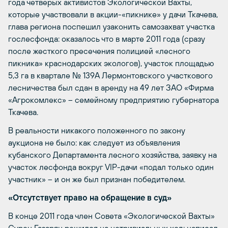
года четверых активистов Экологической Вахты,
которые участвовали в акции-«пикнике» у дачи Ткачева,
глава региона поспешил узаконить самозахват участка
гослесфонда: оказалось что в марте 2011 года (сразу
после жесткого пресечения полицией «лесного
пикника» краснодарских экологов), участок площадью
5,3 га в квартале № 139А Лермонтовского участкового
лесничества был сдан в аренду на 49 лет ЗАО «Фирма
«Агрокомлекс» – семейному предприятию губернатора
Ткачева.
В реальности никакого положенного по закону
аукциона не было: как следует из объявления
кубанского Департамента лесного хозяйства, заявку на
участок лесфонда вокруг VIP-дачи «подал только один
участник» – и он же был признан победителем.
«Отсутствует право на обращение в суд»
В конце 2011 года член Совета «Экологической Вахты»
Сурен Газарян решился на нетривиальных ход: написал