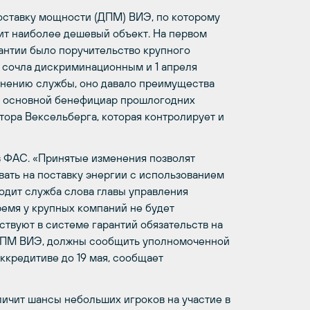
поставку мощности (ДПМ) ВИЭ, по которому
дит наиболее дешевый объект. На первом
антии было поручительство крупного
 сочла дискриминационным и 1 апреля
мнению службы, оно давало преимущества
, основной бенефициар прошлогодних
тора Вексельберга, которая контролирует и
в ФАС. «Принятые изменения позволят
вать на поставку энергии с использованием
одит служба слова главы управления
ремя у крупных компаний не будет
ствуют в системе гарантий обязательств на
 ДПМ ВИЭ, должны сообщить уполномоченной
ккредитиве до 19 мая, сообщает
ичит шансы небольших игроков на участие в