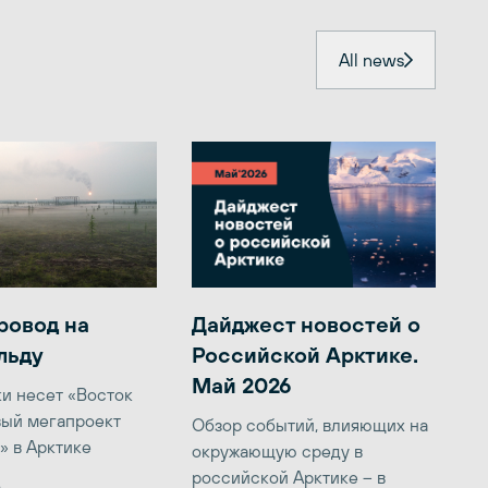
All news
ровод на
Дайджест новостей о
льду
Российской Арктике.
Май 2026
ки несет «Восток
вый мегапроект
Обзор событий, влияющих на
» в Арктике
окружающую среду в
российской Арктике – в
6