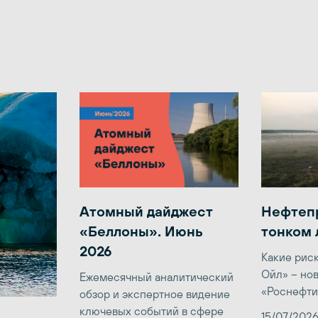
Атомный дайджест
Нефтеп
«Беллоны». Июнь
тонком 
2026
Какие рис
Ойл» – но
Ежемесячный аналитический
«Роснефти
обзор и экспертное видение
ключевых событий в сфере
15/07/202