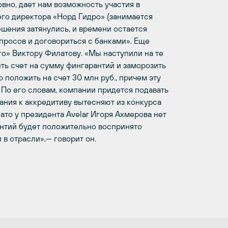
овно, дает нам возможность участия в
его директора «Норд Гидро» (занимается
шения затянулись, и времени остается
просов и договориться с банками». Еще
о» Виктору Филатову. «Мы наступили на те
ыть счет на сумму фингарантий и заморозить
о положить на счет 30 млн руб., причем эту
. По его словам, компании придется подавать
вания к аккредитиву вытесняют из конкурса
ато у президента Avelar Игоря Ахмерова нет
антий будет положительно воспринято
в отрасли»,— говорит он.