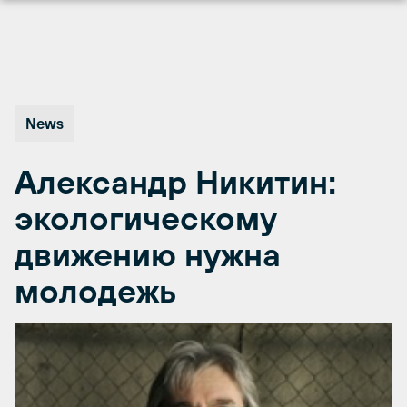
Перейти
к
содержимому
News
Александр Никитин:
экологическому
движению нужна
молодежь