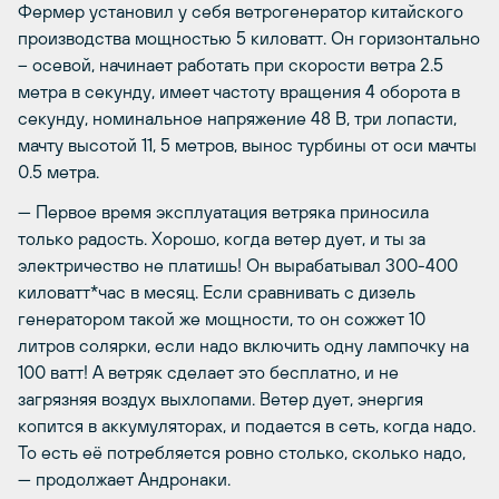
Фермер установил у себя ветрогенератор китайского
производства мощностью 5 киловатт. Он горизонтально
– осевой, начинает работать при скорости ветра 2.5
метра в секунду, имеет частоту вращения 4 оборота в
секунду, номинальное напряжение 48 В, три лопасти,
мачту высотой 11, 5 метров, вынос турбины от оси мачты
0.5 метра.
— Первое время эксплуатация ветряка приносила
только радость. Хорошо, когда ветер дует, и ты за
электричество не платишь! Он вырабатывал 300-400
киловатт*час в месяц. Если сравнивать с дизель
генератором такой же мощности, то он сожжет 10
литров солярки, если надо включить одну лампочку на
100 ватт! А ветряк сделает это бесплатно, и не
загрязняя воздух выхлопами. Ветер дует, энергия
копится в аккумуляторах, и подается в сеть, когда надо.
То есть её потребляется ровно столько, сколько надо,
— продолжает Андронаки.