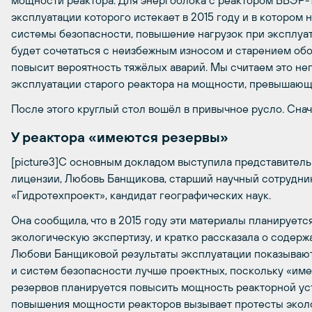
мощности реактора. Для энергоблока с реактором ВВЭР-
эксплуатации которого истекает в 2015 году и в котором
системы безопасности, повышение нагрузок при эксплу
будет сочетаться с неизбежным износом и старением обо
повысит вероятность тяжёлых аварий. Мы считаем это не
эксплуатации старого реактора на мощности, превышающ
После этого круглый стол вошёл в привычное русло. Сна
У реактора «имеются резервы»
[picture3]С основным докладом выступила представитель
лицензии, Любовь Банщикова, старший научный сотрудни
«Гидротехпроект», кандидат географических наук.
Она сообщила, что в 2015 году эти материалы планируетс
экологическую экспертизу, и кратко рассказала о содер
Любови Банщиковой результаты эксплуатации показывают,
и систем безопасности лучше проектных, поскольку «име
резервов планируется повысить мощность реакторной уст
повышения мощности реакторов вызывает протесты экол