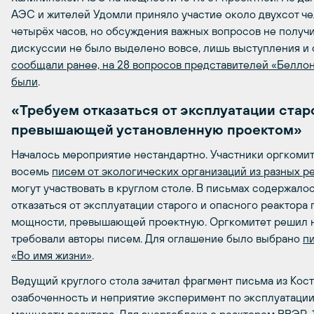
АЭС и жителей Удомли приняло участие около двухсот ч
четырёх часов, но обсуждения важных вопросов не получ
дискуссии не было выделено вовсе, лишь выступления и 
сообщали ранее, на 28 вопросов представителей «Беллон
были
.
«Требуем отказаться от эксплуатации стар
превышающей установленную проектом»
Началось мероприятие нестандартно. Участники оргкомит
восемь
писем от экологических организаций из разных р
могут участвовать в круглом столе. В письмах содержало
отказаться от эксплуатации старого и опасного реактор
мощности, превышающей проектную. Оргкомитет решил не
требовали авторы писем. Для оглашение было выбрано
п
«Во имя жизни»
.
Ведущий круглого стола зачитал фрагмент письма из Кост
озабоченность и неприятие эксперимент по эксплуатаци