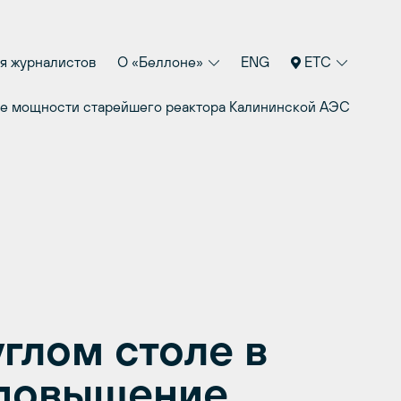
я журналистов
О «Беллоне»
ENG
ETC
ие мощности старейшего реактора Калининской АЭС
глом столе в
 повышение