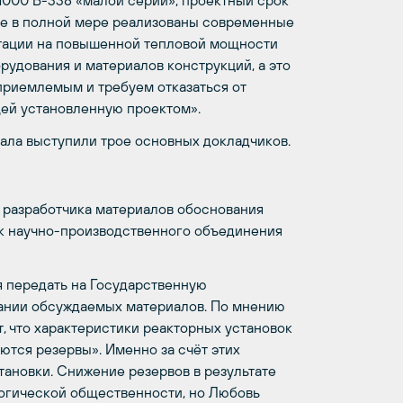
1000 В-338 «малой серии», проектный срок
 не в полной мере реализованы современные
атации на повышенной тепловой мощности
рудования и материалов конструкций, а это
приемлемым и требуем отказаться от
ей установленную проектом».
чала выступили трое основных докладчиков.
 разработчика материалов обоснования
к научно-производственного объединения
я передать на Государственную
жании обсуждаемых материалов. По мнению
 что характеристики реакторных установок
ются резервы». Именно за счёт этих
ановки. Снижение резервов в результате
огической общественности, но Любовь