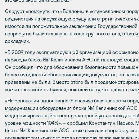
атомной энергии «Росатом».
Следует упомянуть, что «Беллона» в установленном поря
воздействия на окружающую среду или стратегическая эк
имеется ли положительное заключение Государственной 
вопросы не были оглашены в ходе круглого стола, ответы 
докладчик.
«В 2009 году эксплуатирующей организацией оформлено
переводе блока №1 Калининской АЭС на тепловую мощно
Он сообщил, что для обоснования безопасности повышен
более пятидесяти обосновывающих документов, но назва
приведены не были. Вместо этого был продемонстрирова
значительной кипы бумаги, похожей на ту, что сдают в мак
«На основании выполненного анализа безопасности опр
модернизации оборудования блока №1 Калининской АЭС.
модернизированный проект реакторной установки для р
уровне мощности 104%», – сообщил Константин Пасько. 
блока №1 Калининской АЭС также вызвали вопросы у экс
организаторам круглого стола вопросах запрашивалась и