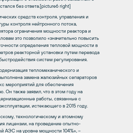
лся без ответа.[picture6 right]
ических средств контроля, управления и
туры контроля нейтронного потока,
лятора ограничения мощности реактора и
словам это позволило «значительно повысить
 точности определения тепловой мощности в
метров реакторной установки путем перевода
 быстродействия систем регулирования.
модернизация тепломеханического и
 выполнена замена жалюзийных сепараторов
екс мероприятий для обеспечения
Он также заявил, что в этом году на
дернизационные работы, связанные с
ксплуатации, истекающего в 2015 году.
ескому, технологическому и атомному
ия лицензии, на проведение опытно-
й АЭС на уровне мощности 104%», –