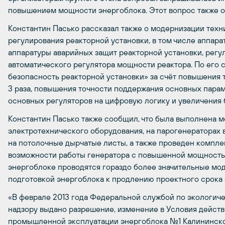
повышением мощности энергоблока. Этот вопрос также оста
Константин Пасько рассказал также о модернизации техн
регулирования реакторной установки, в том числе аппара
аппаратуры аварийных защит реакторной установки, регу
автоматического регулятора мощности реактора. По его 
безопасность реакторной установки» за счёт повышения
3 раза, повышения точности поддержания основных пара
основных регуляторов на цифровую логику и увеличения
Константин Пасько также сообщил, что была выполнена 
электротехнического оборудования, на парогенераторах
на потолочные дырчатые листы, а также проведен компл
возможности работы генератора с повышенной мощностью. 
энергоблоке проводятся гораздо более значительные мо
подготовкой энергоблока к продлению проектного срока э
«В феврале 2013 года Федеральной службой по экологич
надзору выдано разрешение, изменение в Условия действ
промышленной эксплуатации энергоблока №1 Калининско