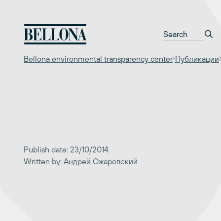
Перейти
к
содержимому
Bellona environmental transparency center
Публикации
Publish date: 23/10/2014
Written by: Андрей Ожаровский