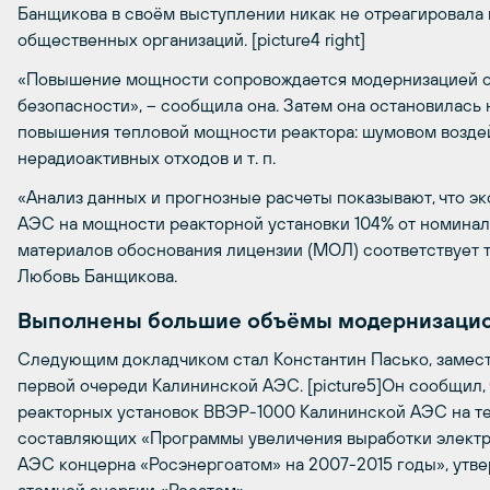
Банщикова в своём выступлении никак не отреагировала 
общественных организаций. [picture4 right]
«Повышение мощности сопровождается модернизацией о
безопасности», – сообщила она. Затем она остановилась 
повышения тепловой мощности реактора: шумовом возде
нерадиоактивных отходов и т. п.
«Анализ данных и прогнозные расчеты показывают, что э
АЭС на мощности реакторной установки 104% от номиналь
материалов обоснования лицензии (МОЛ) соответствует т
Любовь Банщикова.
Выполнены большие объёмы модернизацио
Следующим докладчиком стал Константин Пасько, замест
первой очереди Калининской АЭС. [picture5]Он сообщил,
реакторных установок ВВЭР-1000 Калининской АЭС на те
составляющих «Программы увеличения выработки электр
АЭС концерна «Росэнергоатом» на 2007-2015 годы», утв