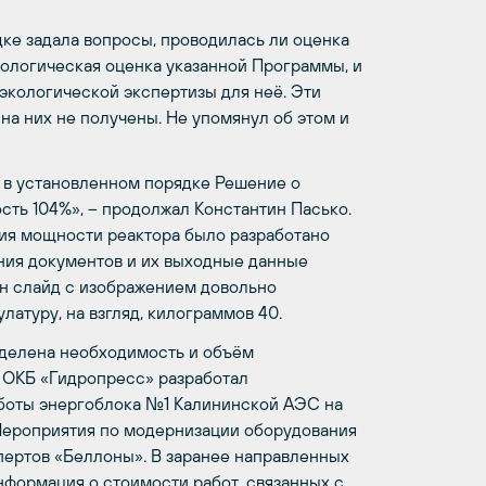
дке задала вопросы, проводилась ли оценка
ологическая оценка указанной Программы, и
экологической экспертизы для неё. Эти
на них не получены. Не упомянул об этом и
 в установленном порядке Решение о
сть 104%»,
–
продолжал Константин Пасько.
ия мощности реактора было разработано
ния документов и их выходные данные
н слайд с изображением довольно
улатуру, на взгляд, килограммов 40.
еделена необходимость и объём
 ОКБ «Гидропресс» разработал
аботы энергоблока №1 Калининской АЭС на
Мероприятия по модернизации оборудования
пертов «Беллоны». В заранее направленных
нформация о стоимости работ, связанных с