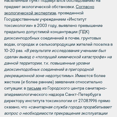
населенный пункт подвергался обследованию на
предмет экологической обстановки.
Согласно
экологической экспертизе
, проведенной
Государственным учреждением «Институт
токсикологии» в 2003 году, выявлено превышение
предельно допустимой концентрации (ПДК)
диоксинподобных соединений в почве, грунтовых
водах, огородах и сельхозпродукции жителей поселка в
10-20 раз.
«В результате исследования учеными был
сделан вывод о «ползущей химической катастрофе» на
данной территории, т.к. повышенные уровни
диоксинподобных соединений в пригородной
рекреационной зоне недопустимы».
Имеются более
жесткие (и более ранние) заявления относительно
ситуации: в
письме
из Городского центра санитарно-
эпидемиологического надзора Санкт-Петербурга
директору института токсикологии от 27.08.1996 прямо
сказано, что
«санитарная служба города прорабатывает
вопрос о необходимости прекращения эксплуатации