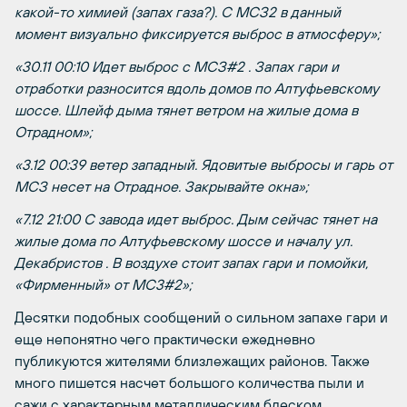
какой-то химией (запах газа?). С МСЗ2 в данный
момент визуально фиксируется выброс в атмосферу»;
«30.11 00:10 Идет выброс с МСЗ#2 . Запах гари и
отработки разносится вдоль домов по Алтуфьевскому
шоссе. Шлейф дыма тянет ветром на жилые дома в
Отрадном»;
«3.12 00:39 ветер западный. Ядовитые выбросы и гарь от
МСЗ несет на Отрадное. Закрывайте окна»
;
«7.12 21:00 С завода идет выброс. Дым сейчас тянет на
жилые дома по Алтуфьевскому шоссе и началу ул.
Декабристов . В воздухе стоит запах гари и помойки,
«Фирменный» от МС3#2»;
Десятки подобных сообщений о сильном запахе гари и
еще непонятно чего практически ежедневно
публикуются жителями близлежащих районов. Также
много пишется насчет большого количества пыли и
сажи с характерным металлическим блеском,