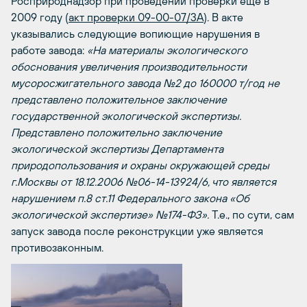
Росприроднадзор при проведении проверки еще в
2009 году (
акт проверки 09-00-07/3А
). В акте
указывались следующие вопиющие нарушения в
работе завода:
«На материалы экологического
обоснования увеличения производительности
мусоросжигательного завода №2 до 160000 т/год не
представлено положительное заключение
государственной экологической экспертизы.
Представлено положительно заключение
экологической экспертизы Департамента
природопользования и охраны окружающей среды
г.Москвы от 18.12.2006 №06-14-13924/6, что является
нарушением п.8 ст.11 Федерального закона «Об
экологической экспертизе» №174-ФЗ».
Т.е., по сути, сам
запуск завода после реконструкции уже является
противозаконным.