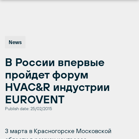
Перейти
к
содержимому
News
В России впервые
пройдет форум
HVAC&R индустрии
EUROVENT
Publish date: 25/02/2015
3 марта в Красногорске Московской