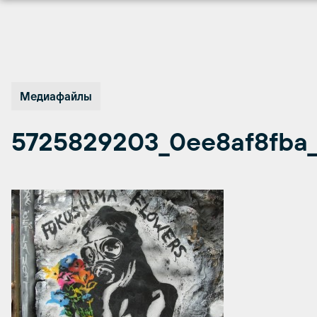
Перейти
к
содержимому
Медиафайлы
5725829203_0ee8af8fba