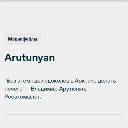
Перейти
к
содержимому
Медиафайлы
Arutunyan
"Без атомных ледоколов в Арктике делать
нечего", - Владимир Арутюнян,
Росатомфлот.