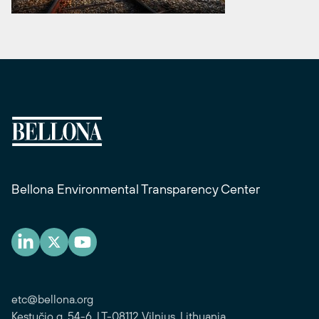
Bellona Environmental Transparency Center
etc@bellona.org
Kęstučio g. 54-6, LT-08112 Vilnius, Lithuania