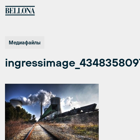
Перейти
к
содержимому
Медиафайлы
ingressimage_434835809