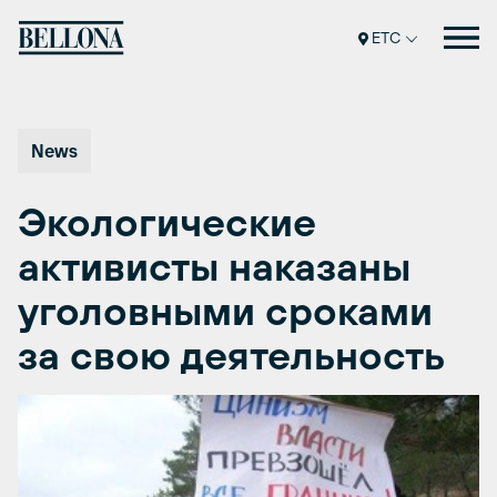
Перейти
к
ETC
содержимому
News
Экологические
активисты наказаны
уголовными сроками
за свою деятельность