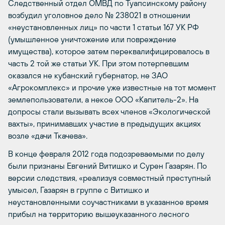
Следственный отдел ОМВД по Туапсинскому району
возбудил уголовное дело № 238021 в отношении
«неустановленных лиц» по части 1 статьи 167 УК РФ
(умышленное уничтожение или повреждение
имущества), которое затем переквалифицировалось в
часть 2 той же статьи УК. При этом потерпевшим
оказался не кубанский губернатор, не ЗАО
«Агрокомплекс» и прочие уже известные на тот момент
землепользователи, а некое ООО «Капитель-2». На
допросы стали вызывать всех членов «Экологической
вахты», принимавших участие в предыдущих акциях
возле «дачи Ткачева».
В конце февраля 2012 года подозреваемыми по делу
были признаны Евгений Витишко и Сурен Газарян. По
версии следствия, «реализуя совместный преступный
умысел, Газарян в группе с Витишко и
неустановленными соучастниками в указанное время
прибыл на территорию вышеуказанного лесного