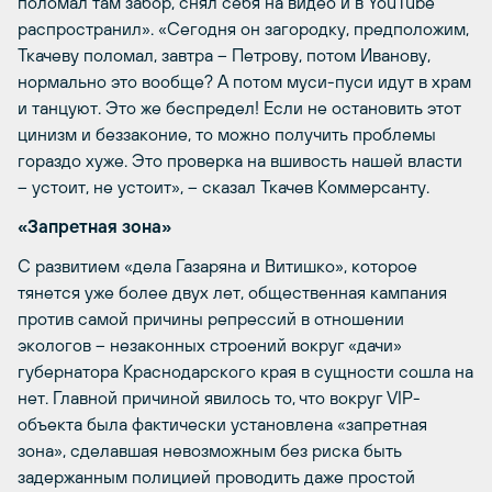
поломал там забор, снял себя на видео и в YouTube
распространил». «Сегодня он загородку, предположим,
Ткачеву поломал, завтра – Петрову, потом Иванову,
нормально это вообще? А потом муси-пуси идут в храм
и танцуют. Это же беспредел! Если не остановить этот
цинизм и беззаконие, то можно получить проблемы
гораздо хуже. Это проверка на вшивость нашей власти
– устоит, не устоит», – сказал Ткачев Коммерсанту.
«Запретная зона»
С развитием «дела Газаряна и Витишко», которое
тянется уже более двух лет, общественная кампания
против самой причины репрессий в отношении
экологов – незаконных строений вокруг «дачи»
губернатора Краснодарского края в сущности сошла на
нет. Главной причиной явилось то, что вокруг VIP-
объекта была фактически установлена «запретная
зона», сделавшая невозможным без риска быть
задержанным полицией проводить даже простой