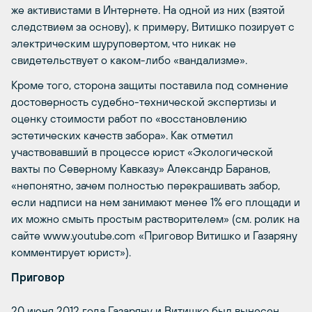
же активистами в Интернете. На одной из них (взятой
следствием за основу), к примеру, Витишко позирует с
электрическим шуруповертом, что никак не
свидетельствует о каком-либо «вандализме».
Кроме того, сторона защиты поставила под сомнение
достоверность судебно-технической экспертизы и
оценку стоимости работ по «восстановлению
эстетических качеств забора». Как отметил
участвовавший в процессе юрист «Экологической
вахты по Северному Кавказу» Александр Баранов,
«непонятно, зачем полностью перекрашивать забор,
если надписи на нем занимают менее 1% его площади и
их можно смыть простым растворителем» (см. ролик на
сайте www.youtube.com «Приговор Витишко и Газаряну
комментирует юрист»).
Приговор
20 июня 2012 года Газаряну и Витишко был вынесен