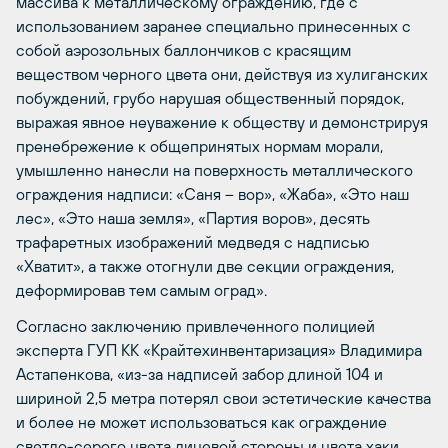
массива к металлическому ограждению, где с
использованием заранее специально принесенных с
собой аэрозольных баллончиков с красящим
веществом черного цвета они, действуя из хулиганских
побуждений, грубо нарушая общественный порядок,
выражая явное неуважение к обществу и демонстрируя
пренебрежение к общепринятых нормам морали,
умышленно нанесли на поверхность металлического
ограждения надписи: «Саня – вор», «Жаба», «Это наш
лес», «Это наша земля», «Партия воров», десять
трафаретных изображений медведя с надписью
«Хватит», а также отогнули две секции ограждения,
деформировав тем самым оград».
Согласно заключению привлеченного полицией
эксперта ГУП КК «Крайтехинвентаризация» Владимира
Астапенкова, «из-за надписей забор длиной 104 и
шириной 2,5 метра потерял свои эстетические качества
и более не может использоваться как ограждение
светло-серого цвета лицевой стороны и цвета хаки