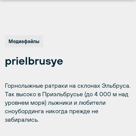
Перейти
к
содержимому
Медиафайлы
prielbrusye
Горнолыжные ратраки на склонах Эльбруса.
Так высоко в Приэльбрусье (до 4 000 м над
уровнем моря) лыжники и любители
сноубординга никогда прежде не
забирались.