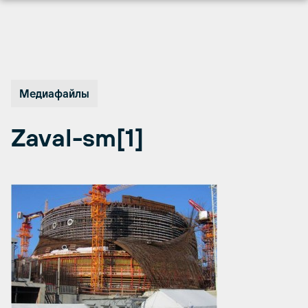
Перейти
к
содержимому
Медиафайлы
Zaval-sm[1]