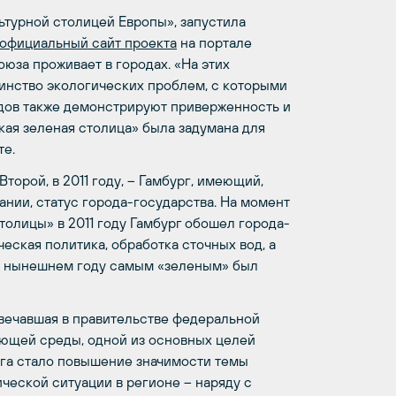
льтурной столицей Европы», запустила
официальный сайт проекта
на портале
юза проживает в городах. «На этих
инство экологических проблем, с которыми
одов также демонстрируют приверженность и
ая зеленая столица» была задумана для
те.
Второй, в 2011 году, – Гамбург, имеющий,
нии, статус города-государства. На момент
толицы» в 2011 году Гамбург обошел города-
еская политика, обработка сточных вод, а
 В нынешнем году самым «зеленым» был
твечавшая в правительстве федеральной
ающей среды, одной из основных целей
га стало повышение значимости темы
ческой ситуации в регионе – наряду с