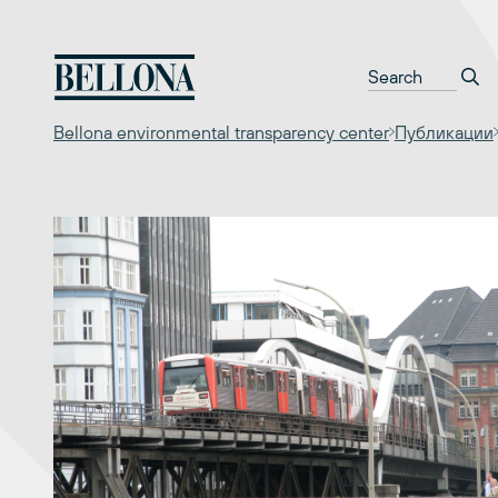
Перейти
к
содержимому
Bellona environmental transparency center
Публикации