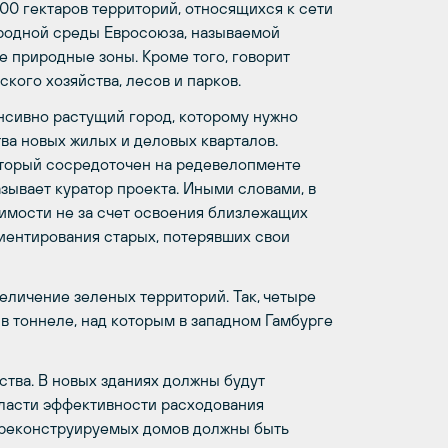
700 гектаров территорий, относящихся к сети
родной среды Евросоюза, называемой
е природные зоны. Кроме того, говорит
кого хозяйства, лесов и парков.
енсивно растущий город, которому нужно
тва новых жилых и деловых кварталов.
оторый сосредоточен на редевелопменте
ывает куратор проекта. Иными словами, в
имости не за счет освоения близлежащих
иентирования старых, потерявших свои
еличение зеленых территорий. Так, четыре
в тоннеле, над которым в западном Гамбурге
ства. В новых зданиях должны будут
бласти эффективности расходования
ых реконструируемых домов должны быть