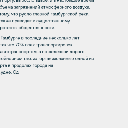
 порту, выросло вдвое, и в настоящее время
бъема загрязнений атмосферного воздуха.
ому, что русло главной гамбургской реки,
 также приводит к существенному
протесты общественности.
 Гамбурге в последние несколько лет
так что 70% всех транспортировок
 автотранспортом, а по железной дороге.
тейнерном такси», организованные одной из
рта в пределах города на
удне. Од