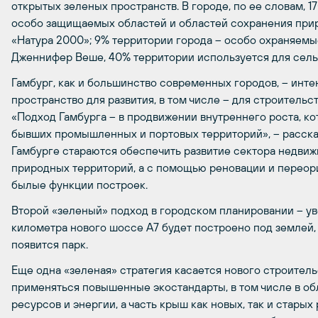
открытых зеленых пространств. В городе, по ее словам, 1
особо защищаемых областей и областей сохранения при
«Натура 2000»; 9% территории города – особо охраняемы
Дженнифер Веше, 40% территории используется для сельс
Гамбург, как и большинство современных городов, – инт
пространство для развития, в том числе – для строительс
«Подход Гамбурга – в продвижении внутреннего роста, к
бывших промышленных и портовых территорий», – рассказ
Гамбурге стараются обеспечить развитие сектора недвиж
природных территорий, а с помощью реновации и переор
былые функции построек.
Второй «зеленый» подход в городском планировании – ув
километра нового шоссе A7 будет построено под землей, 
появится парк.
Еще одна «зеленая» стратегия касается нового строитель
применяться повышенные экостандарты, в том числе в о
ресурсов и энергии, а часть крыш как новых, так и стар