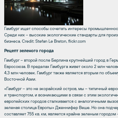
Гамбург ищет способы сочетать интересы промышленност
Среди них – высокие экологические стандарты для произ
бизнеса.
Credit: Stefan Le Breton, flickr.com
Рецепт зеленого города
Гамбург – второй после Берлина крупнейший город в Герм
Евросоюза. В пределах Гамбурга живет около 2 млн челов
4,3 млн человек. Гамбург также является вторым по объе
Восточной Азии.
«Гамбург – это не экорайский остров, мы – типичный ев
и транспортом, и возникающими в связи с этим экологи
европейских городов сталкивается с аналогичными вызова
зеленая столица Европы» Дженнифер Веше. Но она подчерк
составляет 755 кв. км, является крайне зеленым городом