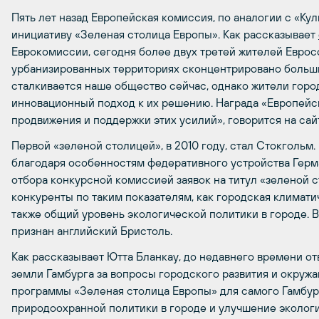
Пять лет назад Европейская комиссия, по аналогии с «Ку
инициативу «Зеленая столица Европы». Как рассказывает
Еврокомиссии, сегодня более двух третей жителей Евросо
урбанизированных территориях сконцентрировано больш
сталкивается наше общество сейчас, однако жители гор
инновационный подход к их решению. Награда «Европейск
продвижения и поддержки этих усилий», говорится на сай
Первой «зеленой столицей», в 2010 году, стал Стокгольм. 
благодаря особенностям федеративного устройства Герма
отбора конкурсной комиссией заявок на титул «зеленой с
конкуренты по таким показателям, как городская климатич
также общий уровень экологической политики в городе.
признан английский Бристоль.
Как рассказывает Ютта Бланкау, до недавнего времени о
земли Гамбурга за вопросы городского развития и окруж
программы «Зеленая столица Европы» для самого Гамбур
природоохранной политики в городе и улучшение экологи