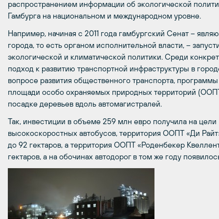
распространением информации об экологической политик
Гамбурга на национальном и международном уровне.
Например, начиная с 2011 года гамбургский Сенат – явля
города, то есть органом исполнительной власти, – запус
экологической и климатической политики. Среди конкре
подход к развитию транспортной инфраструктуры в городе
вопросе развития общественного транспорта, программы
площади особо охраняемых природных территорий (ООПТ
посадке деревьев вдоль автомагистралей.
Так, инвестиции в объеме 259 млн евро получила на цел
высокоскоростных автобусов, территория ООПТ «Ди Райт» (
до 92 гектаров, а территория ООПТ «Роденбекер Квеллента
гектаров, а на обочинах автодорог в том же году появило