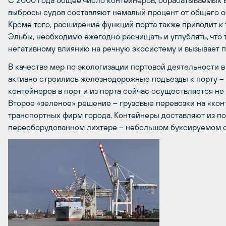
С 2000 года общее число контейнеров, обрабатываемых в
выбросы судов составляют немалый процент от общего о
Кроме того, расширение функций порта также приводит к т
Эльбы, необходимо ежегодно расчищать и углублять, что
негативному влиянию на речную экосистему и вызывает 
В качестве мер по экологизации портовой деятельности в
активно строились железнодорожные подъезды к порту – 
контейнеров в порт и из порта сейчас осуществляется не
Второе «зеленое» решение – грузовые перевозки на «кон
транспортных фирм города. Контейнеры доставляют из по
переоборудованном лихтере – небольшом буксируемом с