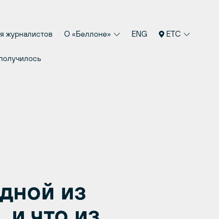
я журналистов
О «Беллоне»
ENG
ETC
 получилось
одной из
 и что из