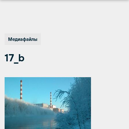
Перейти
к
содержимому
Медиафайлы
17_b