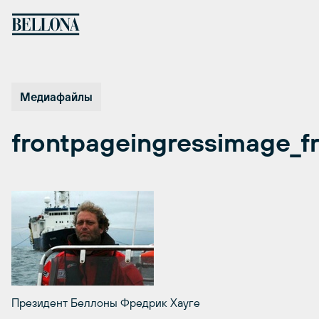
Перейти
к
содержимому
Медиафайлы
frontpageingressimage_fr
Президент Беллоны Фредрик Хауге