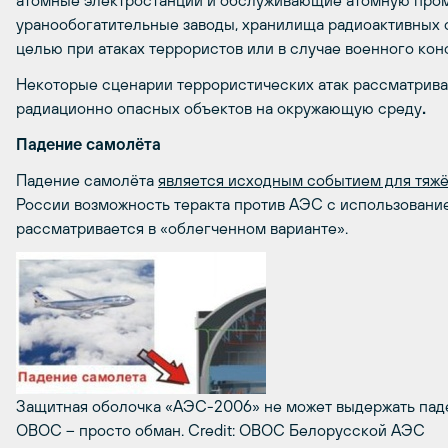
атомные электростанции и обслуживающие атомную про
уранообогатительные заводы, хранилища радиоактивных отх
целью при атаках террористов или в случае военного кон
Некоторые сценарии террористических атак рассматрива
радиационно опасных объектов на окружающую среду
.
Падение самолёта
Падение самолёта
является исходным событием для тяжё
России возможность теракта против АЭС с использовани
рассматривается в «облегченном варианте».
Защитная оболочка «АЭС-2006» не может выдержать паден
ОВОС – просто обман.
Credit: ОВОС Белорусской АЭС