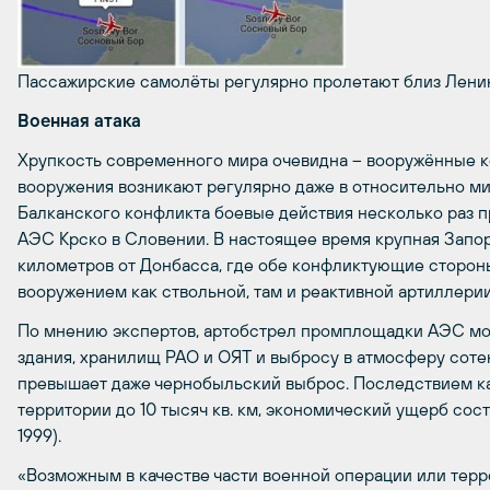
Пассажирские самолёты регулярно пролетают близ Лен
Военная атака
Хрупкость современного мира очевидна – вооружённые 
вооружения возникают регулярно даже в относительно мир
Балканского конфликта боевые действия несколько раз 
АЭС Крско в Словении. В настоящее время крупная Запор
километров от Донбасса, где обе конфликтующие сторо
вооружением как ствольной, там и реактивной артиллерии
По мнению экспертов, артобстрел промплощадки АЭС мо
здания, хранилищ РАО и ОЯТ и выбросу в атмосферу соте
превышает даже чернобыльский выброс. Последствием ка
территории до 10 тысяч кв. км, экономический ущерб сост
1999).
«Возможным в качестве части военной операции или терр