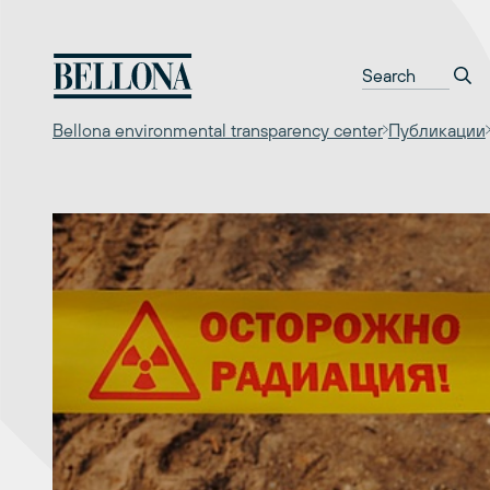
Перейти
к
содержимому
Bellona environmental transparency center
Публикации