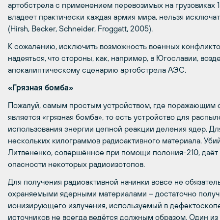
артобстрела с применением перевозимых на грузовиках 1
владеет практически каждая армия мира, нельзя исключат
(
Hirsh
,
Becker
,
Schneider
,
Froggatt
, 2005).
К сожалению, исключить возможность военных конфликто
надеяться, что стороны, как, например, в Югославии, воз
апокалиптическому сценарию артобстрела АЭС.
«Грязная бомба»
Пожалуй, самым простым устройством, где поражающим ф
является «грязная бомба», то есть устройство для распы
использования энергии цепной реакции деления ядер. Дл
нескольких килограммов радиоактивного материала. Убий
Литвененко, совершённое при помощи полония-210, даёт
опасности некоторых радиоизотопов.
Для получения радиоактивной начинки вовсе не обязател
охраняемыми ядерными материалами – достаточно получи
ионизирующего излучения, используемый в дефектоскопе
источников не всегда ведётся должным образом. Один из