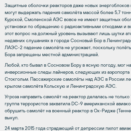
Защитные оболочки реакторов даже новых энергоблоков
могут выдержать падения самолёта массой более 5,7 тонн
Курской, Смоленской АЭС вовсе не имеют защитных обол
установки по обращению с радиоактивными отходами и в
этот вопрос на должный уровень вызывают лишь шутки ат
недавних слушаниях в городе Сосновый Бор в Ленинградс
ЛАЭС-2 падение самолёта не угрожает, поскольку полёт
Бора запрещены местной администрацией.
Любой, кто бывал в Сосновом Бору в ясную погоду, мог 
инверсионные следы лайнеров, следующих из аэропорта 
Стокгольм. Пассажирские самолёты над АЭС в России ле
крылом самолёта Кольскую и Ленинградскую АЭС.
Угроза направить самолёт на реактор делалась не только 11
группа террористов захватила
DC
-9 американской авиак
обрушить самолёт на военный реактор в Ок-Ридже (Тенне
выкуп.
24 марта 2015 года страдающий от депрессии пилот ави