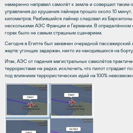
намеренно направил самолёт к земле и совершил таким о
управления до крушения лайнера прошло около 10 минут, 
километров. Разбившийся лайнер следовал из Барселоны
несколькими АЭС Франции и Германии. В определённом
горах было не самым страшным сценарием.
Сегодня в Египте был захвачен очередной пассажирский л
жертв: угонщик задержан, никто из находившихся на борт
Итак, АЭС от падения магистральных самолётов практиче
террористами не редки, исключить, что пилот страдает 
под влиянием террористических идей на 100% невозможн