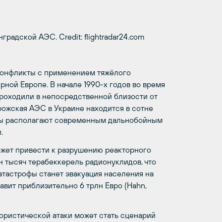
инградской АЭС.
Credit: flightradar24.com
конфликты с применением тяжёлого
ной Европе. В начале 1990-х годов во время
проходили в непосредственной близости от
ожская АЭС в Украине находится в сотне
ны располагают современным дальнобойным
.
жет привести к разрушению реакторного
н тысяч терабеккерель радионуклидов, что
тастрофы станет эвакуация населения на
авит приблизительно 6 трлн Евро (
Hahn
,
ористической атаки может стать сценарий