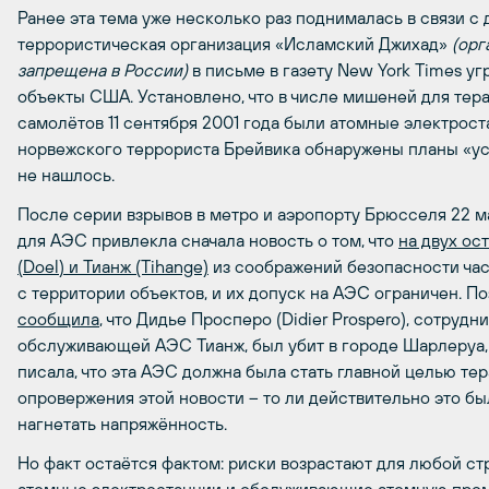
Ранее эта тема уже несколько раз поднималась в связи с 
террористическая организация «Исламский Джихад»
(орг
запрещена в России)
в письме в газету
New
York
Times
угр
объекты США. Установлено, что в числе мишеней для тер
самолётов 11 сентября 2001 года были атомные электрос
норвежского террориста Брейвика обнаружены планы «ус
не нашлось.
После серии взрывов в метро и аэропорту Брюсселя 22 м
для АЭС привлекла сначала новость о том, что
на двух ос
(
Doel
) и Тианж (Tihange)
из соображений безопасности час
с территории объектов, и их допуск на АЭС ограничен. П
сообщила
, что Дидье Просперо (
Didier
Prospero
), сотрудн
обслуживающей АЭС Тианж, был убит в городе Шарлеруа, 
писала, что эта АЭС должна была стать главной целью те
опровержения этой новости – то ли действительно это бы
нагнетать напряжённость.
Но факт остаётся фактом: риски возрастают для любой ст