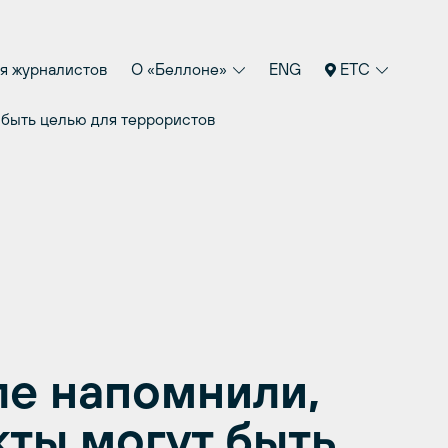
я журналистов
О «Беллоне»
ENG
ETC
 быть целью для террористов
е напомнили,
кты могут быть