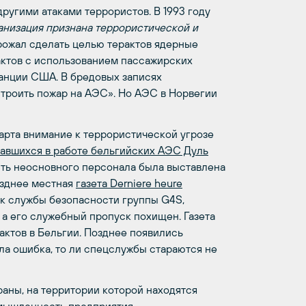
другими атаками террористов. В 1993 году
анизация признана террористической и
ожал сделать целью терактов ядерные
актов с использованием пассажирских
танции США. В бредовых записях
троить пожар на АЭС». Но АЭС в Норвегии
арта внимание к террористической угрозе
тавшихся в работе бельгийских АЭС Дуль
ть неосновного персонала была выставлена
озднее местная
газета Derniere heure
ик службы безопасности группы G4S,
а его служебный пропуск похищен. Газета
рактов в Бельгии. Позднее появились
ла ошибка, то ли спецслужбы стараются не
раны, на территории которой находятся