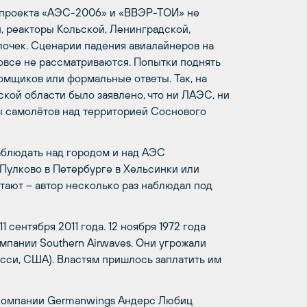
 проекта «АЭС-2006» и «ВВЭР-ТОИ» не
, реакторы Кольской, Ленинградской,
очек. Сценарии падения авиалайнеров на
овсе не рассматриваются. Попытки поднять
омщиков или формальные ответы. Так, на
кой области было заявлено, что ни ЛАЭС, ни
ы самолётов над территорией Соснового
наблюдать над городом и над АЭС
Пулково в Петербурге в Хельсинки или
тают – автор несколько раз наблюдал под
 сентября 2011 года. 12 ноября 1972 года
омпании
Southern
Airwaves
. Они угрожали
сси, США). Властям пришлось заплатить им
акомпании
Germanwings
Андерс Любиц