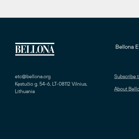
Bellona 
etc@bellona.org
Subscribe t
Kęstučio g. 54-6, LT-08112 Vilnius,
About Bell
Lithuania