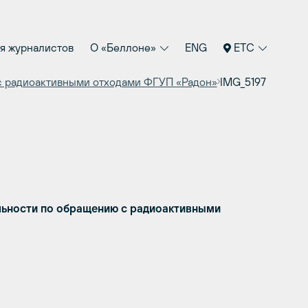
я журналистов
О «Беллоне»
ENG
ETC
 радиоактивными отходами ФГУП «Радон»
IMG_5197
ьности по обращению с радиоактивными