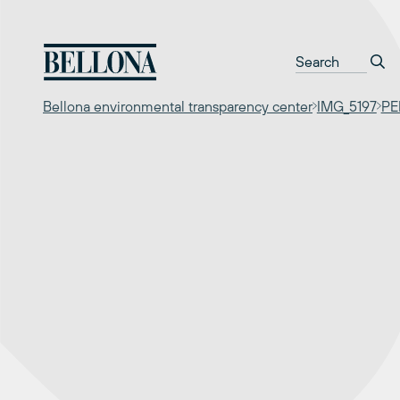
Перейти
к
содержимому
Bellona environmental transparency center
IMG_5197
РЕ