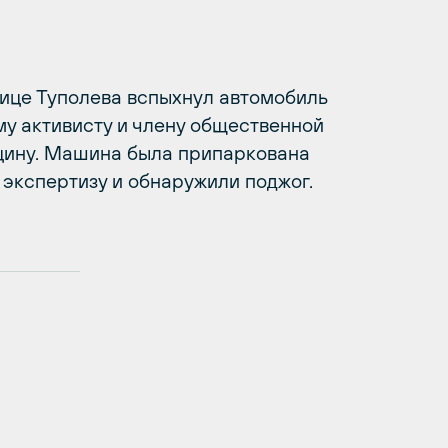
s
улице Туполева вспыхнул автомобиль
у активисту и члену общественной
цину. Машина была припаркована
 экспертизу и обнаружили поджог.