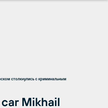
вском столкнулись с криминальным
car Mikhail