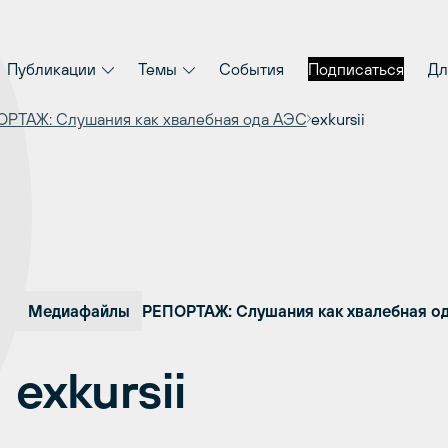
Публикации
Темы
События
Подписаться
Дл
РТАЖ: Слушания как хвалебная ода АЭС
exkursii
Медиафайлы
РЕПОРТАЖ: Слушания как хвалебная о
exkursii