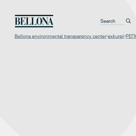
Перейти
к
содержимому
Bellona environmental transparency center
exkursii
РЕПО