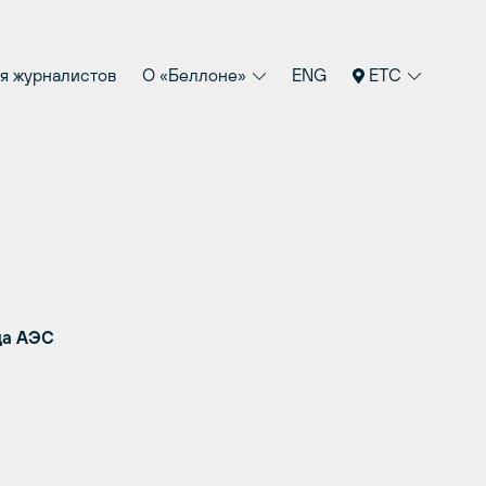
я журналистов
О «Беллоне»
ENG
ETC
да АЭС