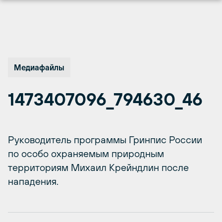
Перейти
к
содержимому
Медиафайлы
1473407096_794630_46
Руководитель программы Гринпис России
по особо охраняемым природным
территориям Михаил Крейндлин после
нападения.