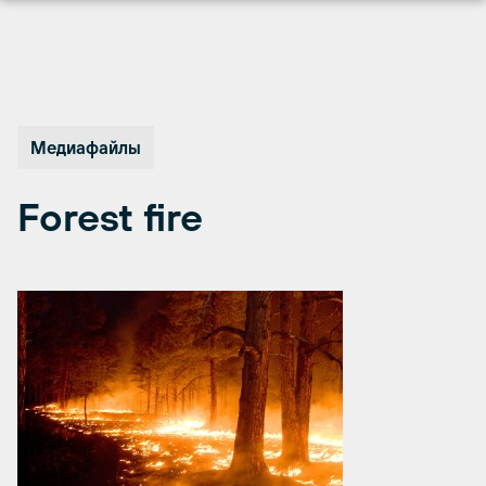
Перейти
к
содержимому
Медиафайлы
Forest fire