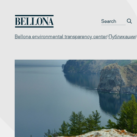
Перейти
к
содержимому
Bellona environmental transparency center
Публикации