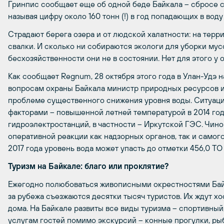
Гринпис сообщает еще об одной беде Байкала – сбросе с
называя цифру около 160 тонн (!) в год попадающих в воду
Страдают берега озера и от людской халатности: на тер
свалки. И сколько ни собираются экологи для уборки му
бесхозяйственности они не в состоянии. Нет для этого у
Как сообщает Regnum, 28 октября этого года в Улан-Удэ
вопросам охраны Байкала министр природных ресурсов и
проблеме существенного снижения уровня воды. Ситуаци
факторами – повышенной летней температурой в 2014 год
гидроэлектростанций, в частности – Иркутской ГЭС. Чин
оперативной реакции как надзорных органов, так и самог
2017 года уровень вода может упасть до отметки 456,0 ТО
Туризм на Байкале: благо или проклятие?
Ежегодно полюбоваться живописными окрестностями Байк
за рубежа съезжаются десятки тысяч туристов. Их ждут х
дома. На Байкале развиты все виды туризма – спортивный
услугам гостей помимо экскурсий – конные прогулки, рыб