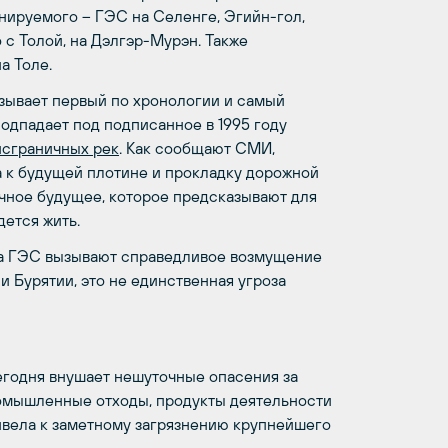
нируемого – ГЭС на Селенге, Эгийн-гол,
с Толой, на Дэлгэр-Мурэн. Также
а Толе.
зывает первый по хронологии и самый
 подпадает под подписанное в 1995 году
нсграничных рек
. Как сообщают СМИ,
а к будущей плотине и прокладку дорожной
ачное будущее, которое предсказывают для
дется жить.
ада ГЭС вызывают справедливое возмущение
и Бурятии, это не единственная угроза
егодня внушает нешуточные опасения за
ромышленные отходы, продукты деятельности
ивела к заметному загрязнению крупнейшего