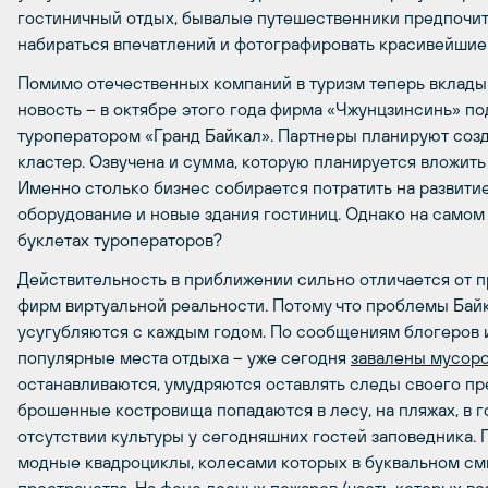
гостиничный отдых, бывалые путешественники предпочит
набираться впечатлений и фотографировать красивейшие
Помимо отечественных компаний в туризм теперь вкладыв
новость – в октябре этого года фирма «Чжунцзинсинь» 
туроператором «Гранд Байкал». Партнеры планируют созд
кластер. Озвучена и сумма, которую планируется вложить 
Именно столько бизнес собирается потратить на развитие
оборудование и новые здания гостиниц. Однако на самом л
буклетах туроператоров?
Действительность в приближении сильно отличается от п
фирм виртуальной реальности. Потому что проблемы Байк
усугубляются с каждым годом. По сообщениям блогеров и
популярные места отдыха – уже сегодня
завалены мусор
останавливаются, умудряются оставлять следы своего пр
брошенные костровища попадаются в лесу, на пляжах, в г
отсутствии культуры у сегодняшних гостей заповедника.
модные квадроциклы, колесами которых в буквальном см