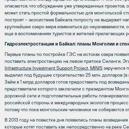
опасаются, что обсуждение уже утвержденных проектов, 
может стать простой формальностью для монгольской ст
построят – экосистема Байкала попросту не выдержит наг
крупнейшее озеро мира измениться до неузнаваемости, о
еще в воспоминаниях туристов и жителей прилегающих р
Гидроэлектростанции и Байкал: планы Монголии и спо
Первые планы по постройке ГЭС на истоках озера появил
поставить электростанцию на левом притоке Селенги, Э
Infrastructure Investment Support Project, MINIS
заручился п
выделил под будущее строительство 25 млн. долларов (в
Займ в 1 млрд долларов готов предоставить под возведе
представители которого заключили с президентом Монго
дорожной сети и подготовительные работы планировалось
российской стороны и международных экологов процесс 
потому что пока монгольские чиновники не собираются от
В 2013 году на повестке дня появились планы возведения
которые хотят поставить как непосредственно на реке Сел