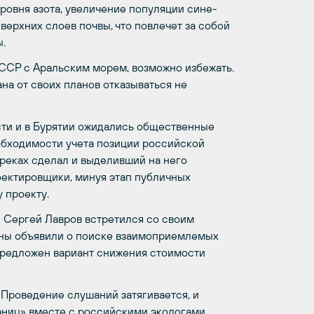
 уровня азота, увеличение популяции сине-
ерхних слоев почвы, что повлечет за собой
.
ССР с Аральским морем, возможно избежать.
на от своих планов отказываться не
асти и в Бурятии ожидались общественные
еобходимости учета позиции российской
реках сделал и выделивший на него
оектировщики, минуя этап публичных
 проекту.
л Сергей Лавров встретился со своим
ны объявили о поиске взаимоприемлемых
 предложен вариант снижения стоимости
Проведение слушаний затягивается, и
аниц» вместе с российскими экологами