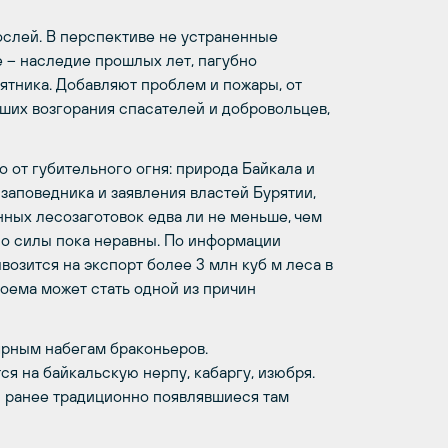
ослей. В перспективе не устраненные
е – наследие прошлых лет, пагубно
ятника. Добавляют проблем и пожары, от
вших возгорания спасателей и добровольцев,
о от губительного огня: природа Байкала и
 заповедника и заявления властей Бурятии,
ных лесозаготовок едва ли не меньше, чем
но силы пока неравны. По информации
возится на экспорт более 3 млн куб м леса в
доема может стать одной из причин
ярным набегам браконьеров.
я на байкальскую нерпу, кабаргу, изюбря.
и ранее традиционно появлявшиеся там