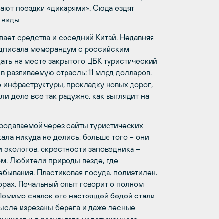
ают поездки «дикарями». Сюда ездят
 виды.
ает средства и соседний Китай. Недавняя
подписала меморандум с российским
ать на месте закрытого ЦБК туристический
в развиваемую отрасль: 11 млрд долларов.
 инфраструктуры, прокладку новых дорог,
и деле все так радужно, как выглядит на
родаваемой через сайты туристических
ала никуда не делись, больше того – они
 экологов, окрестности заповедника –
ом
. Любители природы везде, где
ебывания. Пластиковая посуда, полиэтилен,
орах. Печальный опыт говорит о полном
 Помимо свалок его настоящей бедой стали
ысле изрезаны берега и даже лесные