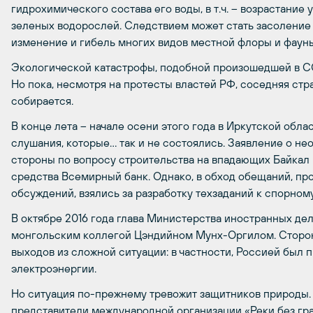
гидрохимического состава его воды, в т.ч. – возрастание
зеленых водорослей. Следствием может стать засоление в
изменение и гибель многих видов местной флоры и фауны
Экологической катастрофы, подобной произошедшей в С
Но пока, несмотря на протесты властей РФ, соседняя стра
собирается.
В конце лета – начале осени этого года в Иркутской обл
слушания, которые… так и не состоялись. Заявление о н
стороны по вопросу строительства на впадающих Байкал 
средства Всемирный банк. Однако, в обход обещаний, пр
обсуждений, взялись за разработку техзаданий к спорному
В октябре 2016 года глава Министерства иностранных де
монгольским коллегой Цэндийном Мунх-Оргилом. Сторо
выходов из сложной ситуации: в частности, Россией был
электроэнергии.
Но ситуация по-прежнему тревожит защитников природы. 
представители международной организации «Реки без гр