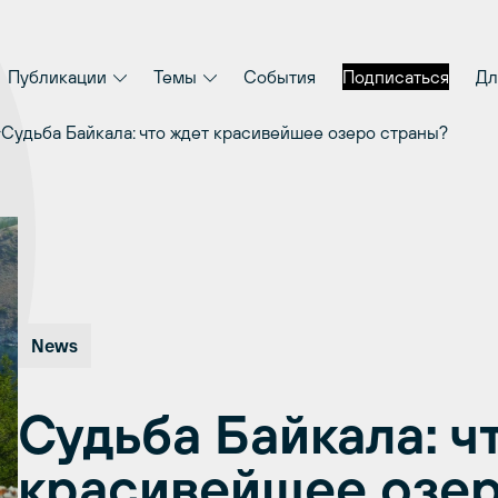
Публикации
Темы
События
Подписаться
Дл
Судьба Байкала: что ждет красивейшее озеро страны?
News
Судьба Байкала: ч
красивейшее озер