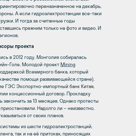
ориентировочно переназначенное на декабрь,
ороны. А если гидроэлектростанции все-таки
рузки. И тогда за считанные годы
ставшись прежним только на фото и видео. И
егионов.
нсоры проекта
ись в 2012 году. Монголия собиралась
гийн-Голе. Молодой проект
Mining
оддержкой Всемирного банка, который
 качестве помощи развивающейся стране).
ние ГЭС Экспортно-импортный банк Китая,
лии концессионный договор. Прокладку
 закончить за 13 месяцев. Однако протесты
приостановили. Надолго ли – неизвестно,
казываться от своих планов.
 системы из шести гидроэлектростанций,
енга, так и на её притоках, приносящих