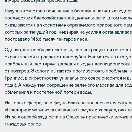
в мире резервуара пресной воды.
Результатом стало появление в бассейне нитчатых водор
последствия бесхозяйственной деятельности, в том числ
сказываются на экосистеме охраняемого природного пам
которых за текущий год, невзирая на усилия останавлива
пострадало 145,6 тысяч гектаров леса
.
Однако, как сообщают экологи, лес сокращается не тольк
окрестностей
страдает
от лесорубов. Несмотря на статус
прибрежный лес теряет деревья в ходе несанкционирован
от пожаров. Экологи пытаются противостоять проблеме, 
Гринпис, в окрестностях уникального озера сносится и вы
год(!). А между тем сокращение зеленого массива для во
обмеления и постепенной потери воды.
Не только флора, но и фауна Байкала подвергается регул
«Предприниматели» вылавливают омуля и хариуса, охотятс
Из-за людской жадности на Ольхоне практически исчезл
гнездовья орлов.