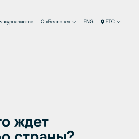
я журналистов
О «Беллоне»
ENG
ETC
то ждет
о страны?