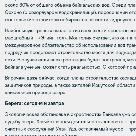
около 80% от общего объема байкальских вод. Среди пла
Орхоне (с резервуаром водохранилища), пересечении его 
монгольские строители собираются возвести гидроузел н
Наибольшую тревогу экологов из всех шести проектов вы
масштабный –
«Эгийн-гол»
. Монголия считает, что он не
международное обязательство об использовании вод тра
подрядчик продолжает строительство моста для подъезд
сети. В случае если электростанция будет построена, мр
Байкала ученые, может стать реальностью. С которой при
Впрочем, даже сейчас, когда планы строительства каск
защитников природы, а также жителей Иркутской области 
уникальной природе озера.
Берега: сегодня и завтра
Экологическая обстановка в окрестностях Байкала уже с
судьбу озера. Хозяйственная деятельность человека – п
очистных сооружений Улан-Удэ, оставляемый мусор – пр