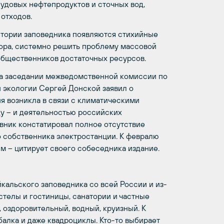
удовых нефтепродуктов и сточных вод,
 отходов.
ритории заповедника появляются стихийные
сора, системно решить проблему массовой
 общественников достаточных ресурсов.
 на заседании межведомственной комиссии по
 экологии Сергей Донской заявил о
я возникла в связи с климатическими
у – и деятельностью российских
овник констатировал полное отсутствие
о собственника электростанции. К февралю
 м – цитирует своего собеседника издание.
альского заповедника со всей России и из-
остелы и гостиницы, санатории и частные
, оздоровительный, водный, круизный. К
алка и даже квадроциклы. Кто-то выбирает