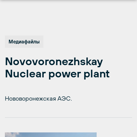
Перейти
к
содержимому
Медиафайлы
Novovoronezhskay
Nuclear power plant
Нововоронежская АЭС.