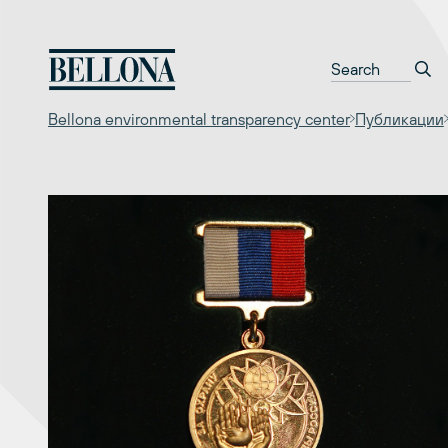
Перейти
к
содержимому
Bellona environmental transparency center
Публикации