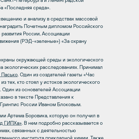
 Санкт-Петербурга и Ленинградской
ба «Последняя среда».
вещению и анализу в средствах массовой
 наградить Почетным дипломом Российского
 развития России, Ассоциации
вижения (РЭД-«зеленые») «За охрану
 охраны окружающей среды и экологического
на экологических расследованиях. Принимал
. Пасько
. Один из создателей газеты «Час
з тех, кто стоял у истоков экологического
. Один из основателей Ассоциации
азано в тексте Представления к
 Гринпис России Иваном Блоковым.
ии Артема Боровика, которую он получил в
яд ГИПХа»
. В нем подробно рассказывается о
емах, связанных с деятельностью
твенного института прикладной химии. Также