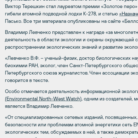
Виктор Терешкин стал лауреатом премии «Золотое перо»
гибели атомной подводной лодки К-278, и статью
«Назнач
Пасько. Все три материала опубликованы на сайте «Белл
Владимир Левченко представлен к награде «за многоле
деятельность в области экологии и охраны окружающей ср
распространении экологических знаний и развитие эколо
«Левченко В.Ф. – ученый-физик, доктор биологических н
биохимии РАН, эколог, член Санкт-Петербургского общес
Петербургского союза журналистов. Член ассоциации эко
говорится в тексте.
Особо отмечается деятельность информационной эколог
(Environmental North-West Watch)
, одним из создателей,
является Владимир Левченко.
«От специализированных сетевых изданий, посвященных,
безопасности или проблемам атомной энергетики сеть E
экологических тем, обсуждаемых в ней, а также демократ