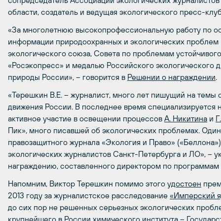
сопредседатель Ассоциации экологических журналистов
области, создатель и ведущая экологического пресс-клу
«За многолетнюю высокопрофессиональную работу по ос
информации природоохранных и экологических проблем
экологического союза, Совета по проблемам устойчивого
«Росэкопресс» и медалью Российского экологического д
природы России», – говорится в
Решении о награждении
.
«Терешкин В.Е. – журналист, много лет пишущий на темы
движения России. В последнее время специализируется 
активное участие в освещении процессов
А. Никитина
и
Г
Пик», много писавшей об экологических проблемах. Один и
правозащитного журнала «Экология и Право» («Беллона»)
экологических журналистов Санкт-Петербурга и ЛО», – ук
награждению, составленного директором по программам
Напомним, Виктор Терешкин помимо этого
удостоен
прем
2013 году за журналистское расследование
«Имперский 
до сих пор не решенных серьезных экологических пробл
крупнейшего в России химического института – Государс