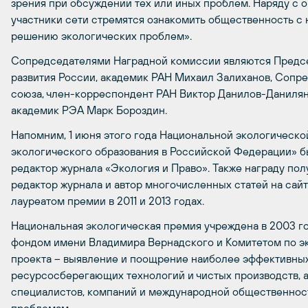
зрения при обсуждении тех или иных проблем. Наряду с 
участники сети стремятся ознакомить общественность с
решению экологических проблем».
Сопредседателями Наградной комиссии являются Предсе
развития России, академик РАН Михаил Залиханов, Сопр
союза, член-корреспондент РАН Виктор Данилов-Данилян
академик РЭА Марк Бороздин.
Напомним, 1 июня этого года Национальной экологическо
экологического образования в Российской Федерации» 
редактор журнала «Экология и Право». Также награду пол
редактор журнала и автор многочисленных статей на сай
лауреатом премии в 2011 и 2013 годах.
Национальная экологическая премия учреждена в 2003 г
фондом имени Владимира Вернадского и Комитетом по э
проекта – выявление и поощрение наиболее эффективных 
ресурсосберегающих технологий и чистых производств, а
специалистов, компаний и международной общественнос