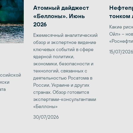
Атомный дайджест
Нефтеп
«Беллоны». Июнь
тонком 
2026
Какие рис
Ойл» – но
Ежемесячный аналитический
«Роснефти
обзор и экспертное видение
ключевых событий в сфере
15/07/202
ядерной политики,
экономики, безопасности и
технологий, связанных с
оссийской
деятельностью Росатома в
иски
России, Украине и других
ата
странах. Обзор готовится
экспертами-консультантами
«Беллоны»
30/07/2026