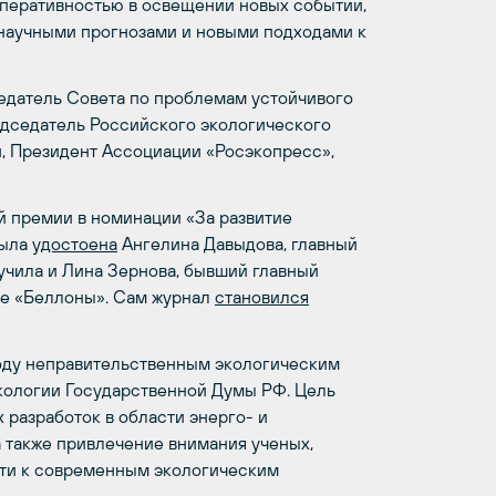
оперативностью в освещении новых событий,
 научными прогнозами и новыми подходами к
датель Совета по проблемам устойчивого
едседатель Российского экологического
, Президент Ассоциации «Росэкопресс»,
й премии в номинации «За развитие
была
удостоена
Ангелина Давыдова, главный
учила и Лина Зернова, бывший главный
те «Беллоны». Сам журнал
становился
оду неправительственным экологическим
кологии Государственной Думы РФ. Цель
разработок в области энерго- и
 также привлечение внимания ученых,
ти к современным экологическим