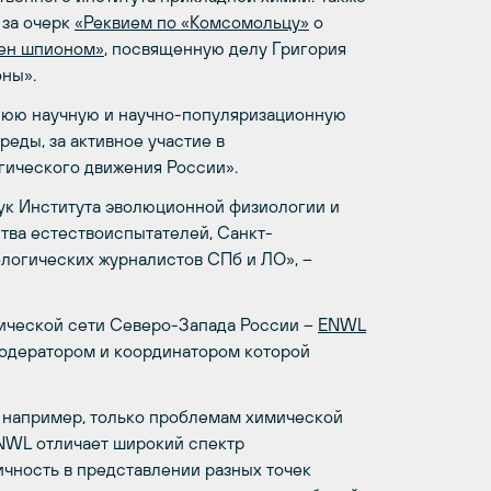
 за очерк
«Реквием по «Комсомольцу»
о
ен шпионом»
, посвященную делу Григория
оны».
тнюю научную и научно-популяризационную
еды, за активное участие в
гического движения России».
аук Института эволюционной физиологии и
тва естествоиспытателей, Санкт-
логических журналистов СПб и ЛО», –
ической сети Северо-Запада России –
ENWL
 модератором и координатором которой
 например, только проблемам химической
NWL отличает широкий спектр
ичность в представлении разных точек