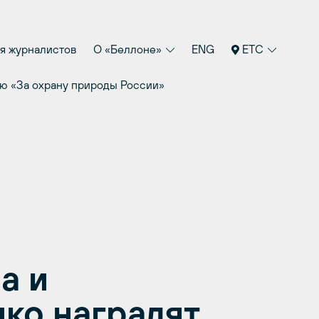
я журналистов
О «Беллоне»
ENG
ETC
ю «За охрану природы России»
а и
ко наградят