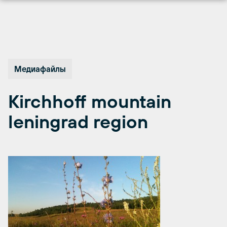
Перейти
к
содержимому
Медиафайлы
Kirchhoff mountain
leningrad region