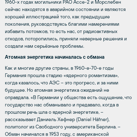
1960-х годах могильники РАО Ассе-2 и Морслебен
сейчас находятся в аварийном состоянии и являются
хорошей иллюстрацией того, как предыдущие
поколения, руководствуясь благими намерениями
избавить потомков, то есть нас, от радиоактивных
отходов, поторопились, приняли неверные решения и
создали нам серьёзные проблемы.
Атомная энергетика начиналась с обмана
Как и многие другие страны, в 1960-е-70-е годы
Германия прошла стадию «ядерного романтизма»,
когда казалось, что АЭС – это прогресс, и за ними
будущее. Но атомная энергетика ожиданий не
оправдала. «В Германии у общества есть ощущение, что
государство нас обманывало и предавало, когда в
прошлом речь шла о ядерной энергетике, –
рассказывает Даниель Хефнер (Daniel Häfner),
политолог из Свободного университета Берлина. –
Обман начинался в 1953 году, с американской