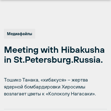
Перейти
к
содержимому
Медиафайлы
Meeting with Hibakusha
in St.Petersburg.Russia.
Тошико Танака, «хибакуся» – жертва
ядерной бомбардировки Хиросимы
возлагает цветы к «Колоколу Нагасаки».