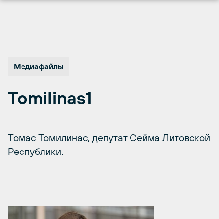
Перейти
к
содержимому
Медиафайлы
Tomilinas1
Томас Томилинас, депутат Сейма Литовской
Республики.