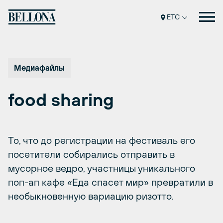
Перейти
к
ETC
содержимому
Медиафайлы
food sharing
То, что до регистрации на фестиваль его
посетители собирались отправить в
мусорное ведро, участницы уникального
поп-ап кафе «Еда спасет мир» превратили в
необыкновенную вариацию ризотто.