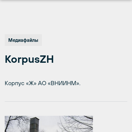
Перейти
к
содержимому
Медиафайлы
KorpusZH
Корпус «Ж» АО «ВНИИНМ».