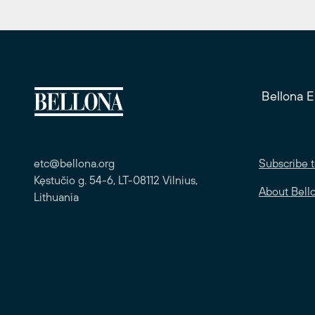
Bellona 
etc@bellona.org
Subscribe t
Kęstučio g. 54-6, LT-08112 Vilnius,
About Bell
Lithuania