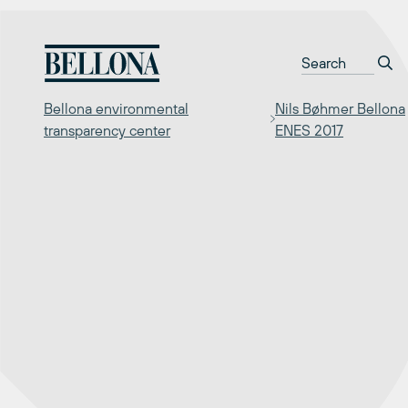
Перейти
к
содержимому
Bellona environmental
Nils Bøhmer Bellona
transparency center
ENES 2017