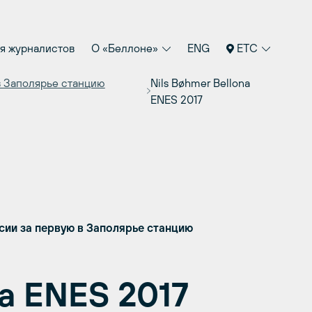
я журналистов
О «Беллоне»
ENG
ETC
в Заполярье станцию
Nils Bøhmer Bellona
ENES 2017
ссии за первую в Заполярье станцию
na ENES 2017