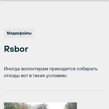
Перейти
к
содержимому
Медиафайлы
Rsbor
Иногда волонтерам приходится собирать
отходы вот в таких условиях.