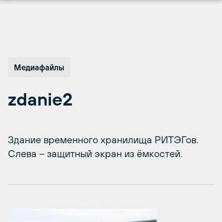
Перейти
к
содержимому
Медиафайлы
zdanie2
Здание временного хранилища РИТЭГов.
Слева – защитный экран из ёмкостей.