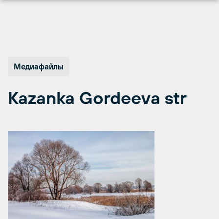
Перейти
к
содержимому
Медиафайлы
Kazanka Gordeeva str