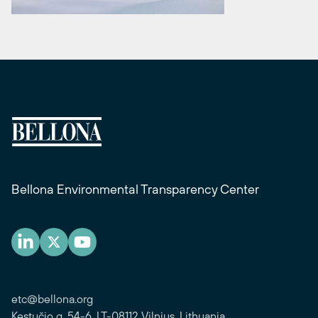
Bellona Environmental Transparency Center
etc@bellona.org
Kęstučio g. 54-6, LT-08112 Vilnius, Lithuania