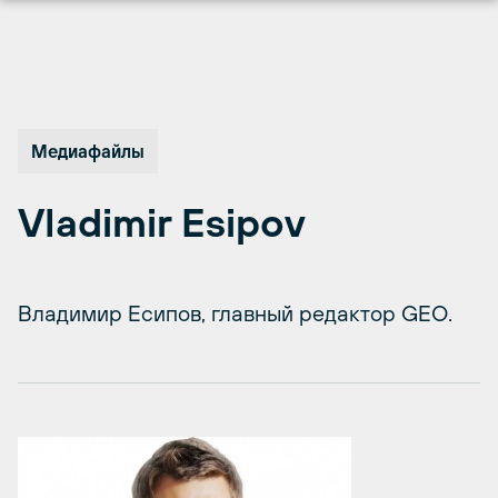
Перейти
к
содержимому
Медиафайлы
Vladimir Esipov
Владимир Есипов, главный редактор GEO.