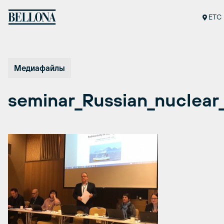
Перейти
к
ETC
содержимому
Медиафайлы
seminar_Russian_nuclear_