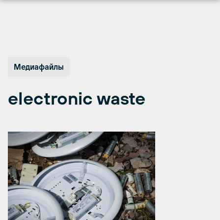
Перейти
к
содержимому
Медиафайлы
electronic waste