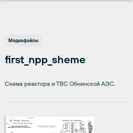
Перейти
к
содержимому
Медиафайлы
first_npp_sheme
Схема реактора и ТВС Обнинской АЭС.