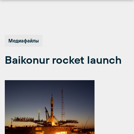
Перейти
к
содержимому
Медиафайлы
Baikonur rocket launch