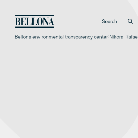
Перейти
к
содержимому
Bellona environmental transparency center
Nikora-Rafae