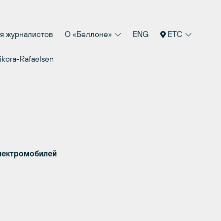
я журналистов
О «Беллоне»
ENG
ETC
ikora-Rafaelsen
лектромобилей