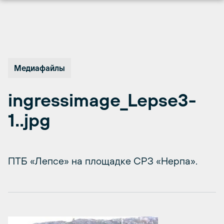
Перейти
к
содержимому
Медиафайлы
ingressimage_Lepse3-
1..jpg
ПТБ «Лепсе» на площадке СРЗ «Нерпа».