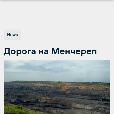
Перейти
к
содержимому
News
Дорога на Менчереп